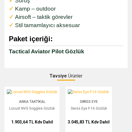
✓
Sürüş
✓
Kamp – outdoor
✓
Airsoft – taktik görevler
✓
Stil tamamlayıcı aksesuar
Paket içeriği:
Tactical Aviator Pilot Gözlük
Tavsiye
Ürünler
Bu ürüne ilk yorumu siz yapın!
Locust NVG Goggles Gözlük
Swiss Eye F-16 Gözlük
ANKA TAKTIKAL
SWISS EYE
Yorum Yaz
Locust NVG Goggles Gözlük
Swiss Eye F-16 Gözlük
1.903,64 TL
Kdv Dahil
3.045,83 TL
Kdv Dahil