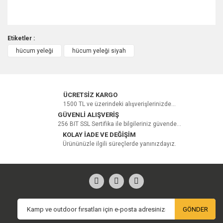
Etiketler :
hücum yeleği
hücum yeleği siyah
Bu ürüne ilk yorumu siz yapın!
Yorum Yaz
ÜCRETSİZ KARGO
1500 TL ve üzerindeki alışverişlerinizde...
GÜVENLİ ALIŞVERİŞ
256 BIT SSL Sertifika ile bilgileriniz güvende...
KOLAY İADE VE DEĞİŞİM
Ürününüzle ilgili süreçlerde yanınızdayız.
GÖNDER