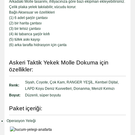
Arkadaki Molle tasarımı, ihtiyacınıza göre bazı ekipman ekleyebilirsiniz.
Çelik plaka yelek takılabilir, vücudu korur.
Bağlı Aksesuar ve özellikleri
(1) 6 adet şarjör çantası
(2) bir harita çantası
(3) bir telsiz çantası
(4) iki tabanca şarjör kılıfı
(5) tüfek askı kayışı
(6) arka tarafta hidrasyon için çanta
Askeri Taktik Yekek Molle Dokuma için
özellikler:
Siyah, Coyote, Çok Kam, RANGER YEŞİL, Kentsel Dijital,
Renk:
LAPD Koyu Deniz Kuvvetleri, Donanma, Menzil Kırmızı
Boyut:
Düzenli, süper boyutu
Paket içeriği:
Operasyon Yeleği