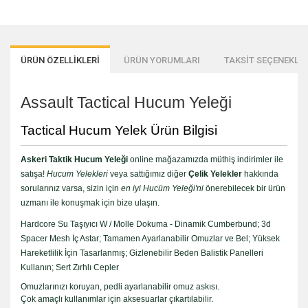
ÜRÜN ÖZELLİKLERİ
ÜRÜN YORUMLARI
TAKSİT SEÇENEKLER
Assault Tactical Hucum Yeleği
Tactical Hucum Yelek Ürün Bilgisi
Askeri Taktik Hucum Yeleği
online mağazamızda müthiş indirimler ile
satışa!
Hucum Yelekleri
veya sattığımız diğer
Çelik Yelekler
hakkında
sorularınız varsa, sizin için
en iyi Hucüm Yeleği'ni
önerebilecek bir ürün
uzmanı ile konuşmak için bize ulaşın.
Hardcore Su Taşıyıcı W / Molle Dokuma - Dinamik Cumberbund; 3d
Spacer Mesh İç Astar; Tamamen Ayarlanabilir Omuzlar ve Bel; Yüksek
Hareketlilik İçin Tasarlanmış; Gizlenebilir Beden Balistik Panelleri
Kullanın; Sert Zırhlı Cepler
Omuzlarınızı koruyan, pedli ayarlanabilir omuz askısı.
Çok amaçlı kullanımlar için aksesuarlar çıkartılabilir.