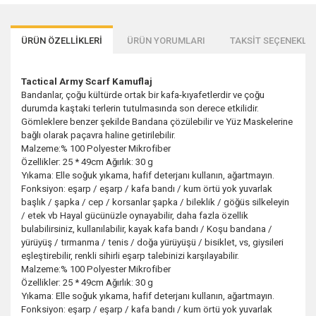
ÜRÜN ÖZELLİKLERİ
ÜRÜN YORUMLARI
TAKSİT SEÇENEKLER
Tactical Army Scarf Kamuflaj
Bandanlar, çoğu kültürde ortak bir kafa-kıyafetlerdir ve çoğu
durumda kaştaki terlerin tutulmasında son derece etkilidir.
Gömleklere benzer şekilde Bandana çözülebilir ve Yüz Maskelerine
bağlı olarak paçavra haline getirilebilir.
Malzeme:% 100 Polyester Mikrofiber
Özellikler: 25 * 49cm Ağırlık: 30 g
Yıkama: Elle soğuk yıkama, hafif deterjanı kullanın, ağartmayın.
Fonksiyon: eşarp / eşarp / kafa bandı / kum örtü yok yuvarlak
başlık / şapka / cep / korsanlar şapka / bileklik / göğüs silkeleyin
/ etek vb Hayal gücünüzle oynayabilir, daha fazla özellik
bulabilirsiniz, kullanılabilir, kayak kafa bandı / Koşu bandana /
yürüyüş / tırmanma / tenis / doğa yürüyüşü / bisiklet, vs, giysileri
eşleştirebilir, renkli sihirli eşarp talebinizi karşılayabilir.
Malzeme:% 100 Polyester Mikrofiber
Özellikler: 25 * 49cm Ağırlık: 30 g
Yıkama: Elle soğuk yıkama, hafif deterjanı kullanın, ağartmayın.
Fonksiyon: eşarp / eşarp / kafa bandı / kum örtü yok yuvarlak