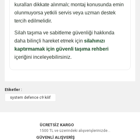
kuralları dikkate alınmalı; montaj konusunda emin
olunmuyorsa yetkili servis veya uzman destek
tercih edilmelidir.
Silah taşıma ve sabitleme güvenliği hakkında
daha bilinçli hareket etmek için
silahınızı
kaptırmamak için güvenli taşıma rehberi
içeriğini inceleyebilirsiniz.
Etiketler :
system defence c9 kılıf
Bu ürüne ilk yorumu siz yapın!
Yorum Yaz
ÜCRETSİZ KARGO
1500 TL ve üzerindeki alışverişlerinizde...
GÜVENLİ ALIŞVERİŞ