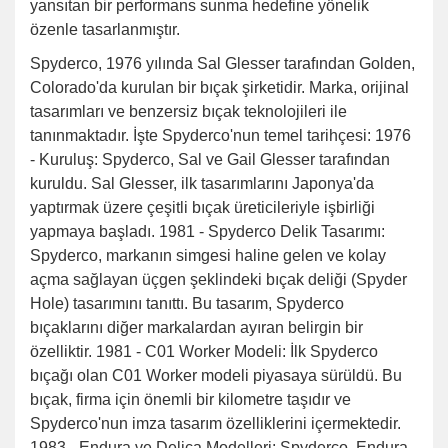
yansıtan bir performans sunma hedefine yönelik
özenle tasarlanmıştır.
Spyderco, 1976 yılında Sal Glesser tarafından Golden,
Colorado'da kurulan bir bıçak şirketidir. Marka, orijinal
tasarımları ve benzersiz bıçak teknolojileri ile
tanınmaktadır. İşte Spyderco'nun temel tarihçesi: 1976
- Kuruluş: Spyderco, Sal ve Gail Glesser tarafından
kuruldu. Sal Glesser, ilk tasarımlarını Japonya'da
yaptırmak üzere çeşitli bıçak üreticileriyle işbirliği
yapmaya başladı. 1981 - Spyderco Delik Tasarımı:
Spyderco, markanın simgesi haline gelen ve kolay
açma sağlayan üçgen şeklindeki bıçak deliği (Spyder
Hole) tasarımını tanıttı. Bu tasarım, Spyderco
bıçaklarını diğer markalardan ayıran belirgin bir
özelliktir. 1981 - C01 Worker Modeli: İlk Spyderco
bıçağı olan C01 Worker modeli piyasaya sürüldü. Bu
bıçak, firma için önemli bir kilometre taşıdır ve
Spyderco'nun imza tasarım özelliklerini içermektedir.
1983 - Endura ve Delica Modelleri: Spyderco, Endura