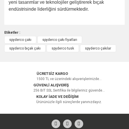
yeni tasarımlar ve teknolojiler geliştirerek bıçak
endüstrisinde liderliğini sürdürmektedir.
Etiketler :
spyderco çakı
spyderco çakı fiyatları
Bu ürüne ilk yorumu siz yapın!
spyderco bıçak çakı
spyderco tusk
spyderco çakılar
Yorum Yaz
ÜCRETSİZ KARGO
1500 TL ve üzerindeki alışverişlerinizde...
GÜVENLİ ALIŞVERİŞ
256 BIT SSL Sertifika ile bilgileriniz güvende...
KOLAY İADE VE DEĞİŞİM
Ürününüzle ilgili süreçlerde yanınızdayız.