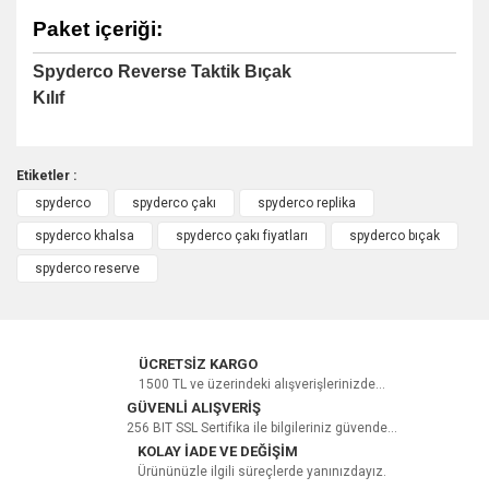
Paket içeriği:
Spyderco Reverse Taktik Bıçak
Kılıf
Etiketler :
spyderco
spyderco çakı
spyderco replika
Bu ürüne ilk yorumu siz yapın!
spyderco khalsa
spyderco çakı fiyatları
spyderco bıçak
spyderco reserve
Yorum Yaz
ÜCRETSİZ KARGO
1500 TL ve üzerindeki alışverişlerinizde...
GÜVENLİ ALIŞVERİŞ
256 BIT SSL Sertifika ile bilgileriniz güvende...
KOLAY İADE VE DEĞİŞİM
Ürününüzle ilgili süreçlerde yanınızdayız.