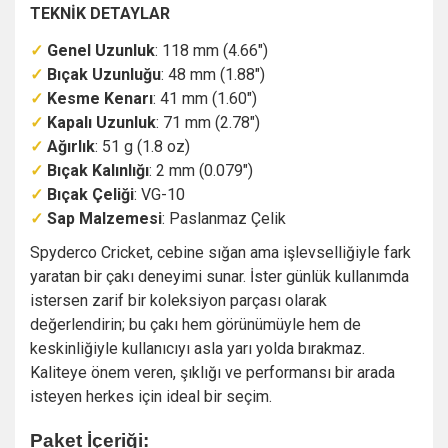
TEKNİK DETAYLAR
✓
Genel Uzunluk
: 118 mm (4.66")
✓
Bıçak Uzunluğu
: 48 mm (1.88")
✓
Kesme Kenarı
: 41 mm (1.60")
✓
Kapalı Uzunluk
: 71 mm (2.78")
✓
Ağırlık
: 51 g (1.8 oz)
✓
Bıçak Kalınlığı
: 2 mm (0.079")
✓
Bıçak Çeliği
: VG-10
✓
Sap Malzemesi
: Paslanmaz Çelik
Spyderco Cricket, cebine sığan ama işlevselliğiyle fark
yaratan bir çakı deneyimi sunar. İster günlük kullanımda
istersen zarif bir koleksiyon parçası olarak
değerlendirin; bu çakı hem görünümüyle hem de
keskinliğiyle kullanıcıyı asla yarı yolda bırakmaz.
Kaliteye önem veren, şıklığı ve performansı bir arada
isteyen herkes için ideal bir seçim.
Paket İçeriği: