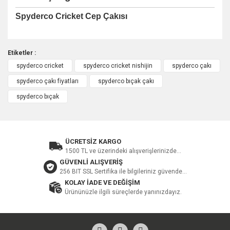
Spyderco Cricket Cep Çakısı
Etiketler :
spyderco cricket
spyderco cricket nishijin
spyderco çakı
Bu ürüne ilk yorumu siz yapın!
spyderco çakı fiyatları
spyderco bıçak çakı
spyderco bıçak
Yorum Yaz
ÜCRETSİZ KARGO
1500 TL ve üzerindeki alışverişlerinizde...
GÜVENLİ ALIŞVERİŞ
256 BIT SSL Sertifika ile bilgileriniz güvende...
KOLAY İADE VE DEĞİŞİM
Ürününüzle ilgili süreçlerde yanınızdayız.