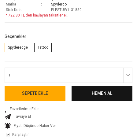
Marka
Spyderco
Stok Kodu
ELPSTUW1_31850
* 722,80 TL den başlayan taksitlerle!!
Seçenekler
Spyderedge
Tattoo
SEPETE EKLE
HEMEN AL
Tavsiye Et
Fiyatı Düşünce Haber Ver
Karşılaştır