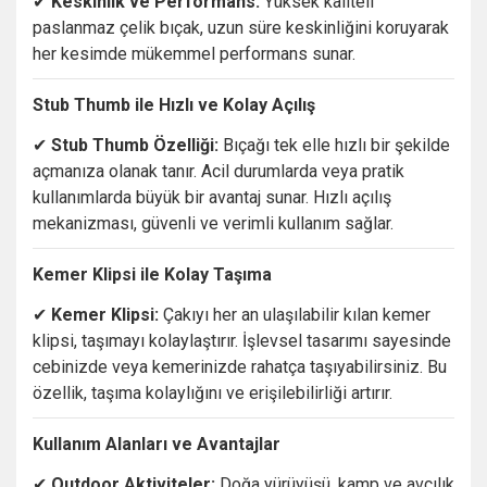
✔
Keskinlik
ve
Performans:
Yüksek
kaliteli
paslanmaz
çelik
bıçak,
uzun
süre
keskinliğini
koruyarak
her
kesimde
mükemmel
performans
sunar.
Stub
Thumb
ile
Hızlı
ve
Kolay
Açılış
✔
Stub
Thumb
Özelliği:
Bıçağı
tek
elle
hızlı
bir
şekilde
açmanıza
olanak
tanır.
Acil
durumlarda
veya
pratik
kullanımlarda
büyük
bir
avantaj
sunar.
Hızlı
açılış
mekanizması,
güvenli
ve
verimli
kullanım
sağlar.
Kemer
Klipsi
ile
Kolay
Taşıma
✔
Kemer
Klipsi:
Çakıyı
her
an
ulaşılabilir
kılan
kemer
klipsi,
taşımayı
kolaylaştırır.
İşlevsel
tasarımı
sayesinde
cebinizde
veya
kemerinizde
rahatça
taşıyabilirsiniz.
Bu
özellik,
taşıma
kolaylığını
ve
erişilebilirliği
artırır.
Kullanım
Alanları
ve
Avantajlar
✔
Outdoor
Aktiviteler:
Doğa
yürüyüşü,
kamp
ve
avcılık