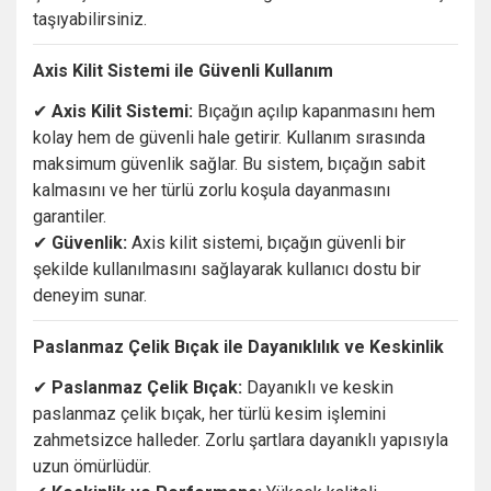
taşıyabilirsiniz.
Axis
Kilit
Sistemi
ile
Güvenli
Kullanım
✔
Axis
Kilit
Sistemi:
Bıçağın
açılıp
kapanmasını
hem
kolay
hem
de
güvenli
hale
getirir.
Kullanım
sırasında
maksimum
güvenlik
sağlar.
Bu
sistem,
bıçağın
sabit
kalmasını
ve
her
türlü
zorlu
koşula
dayanmasını
garantiler.
✔
Güvenlik:
Axis
kilit
sistemi,
bıçağın
güvenli
bir
şekilde
kullanılmasını
sağlayarak
kullanıcı
dostu
bir
deneyim
sunar.
Paslanmaz
Çelik
Bıçak
ile
Dayanıklılık
ve
Keskinlik
✔
Paslanmaz
Çelik
Bıçak:
Dayanıklı
ve
keskin
paslanmaz
çelik
bıçak,
her
türlü
kesim
işlemini
zahmetsizce
halleder.
Zorlu
şartlara
dayanıklı
yapısıyla
uzun
ömürlüdür.