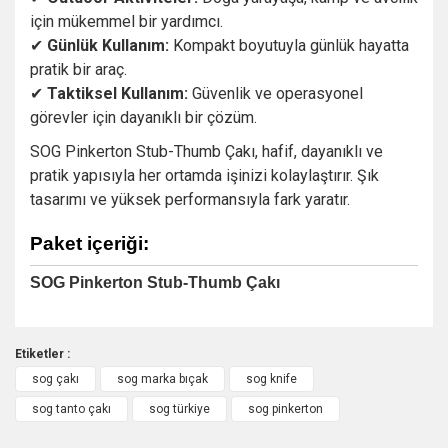
için
mükemmel
bir
yardımcı.
✔
Günlük
Kullanım:
Kompakt
boyutuyla
günlük
hayatta
pratik
bir
araç.
✔
Taktiksel
Kullanım:
Güvenlik
ve
operasyonel
görevler
için
dayanıklı
bir
çözüm.
SOG
Pinkerton
Stub-
Thumb
Çakı,
hafif,
dayanıklı
ve
pratik
yapısıyla
her
ortamda
işinizi
kolaylaştırır.
Şık
tasarımı
ve
yüksek
performansıyla
fark
yaratır.
Paket içeriği:
SOG Pinkerton Stub-Thumb Çakı
Etiketler :
sog çakı
sog marka bıçak
sog knife
Bu ürüne ilk yorumu siz yapın!
sog tanto çakı
sog türkiye
sog pinkerton