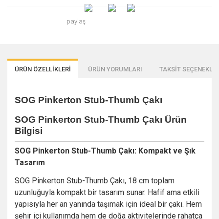
paylaş
ÜRÜN ÖZELLİKLERİ
ÜRÜN YORUMLARI
TAKSİT SEÇENEKLER
SOG Pinkerton Stub-Thumb Çakı
SOG Pinkerton Stub-Thumb Çakı Ürün
Bilgisi
SOG
Pinkerton
Stub-
Thumb
Çakı:
Kompakt
ve
Şık
Tasarım
SOG
Pinkerton
Stub-
Thumb
Çakı,
18
cm
toplam
uzunluğuyla
kompakt
bir
tasarım
sunar.
Hafif
ama
etkili
yapısıyla
her
an
yanında
taşımak
için
ideal
bir
çakı.
Hem
şehir
içi
kullanımda
hem
de
doğa
aktivitelerinde
rahatça