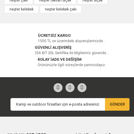
neşter çakı
neşter takılan bıçak
neşter bıçak
neşter kelebek
neşter kelebek çakı
Yorum Yaz
ÜCRETSİZ KARGO
1500 TL ve üzerindeki alışverişlerinizde...
GÜVENLİ ALIŞVERİŞ
256 BIT SSL Sertifika ile bilgileriniz güvende...
KOLAY İADE VE DEĞİŞİM
Ürününüzle ilgili süreçlerde yanınızdayız.
GÖNDER