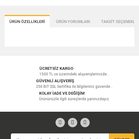
ÜRÜN ÖZELLİKLERİ
ÜRÜN YORUMLARI
TAKSİT SEÇENEKLER
Bu ürüne ilk yorumu siz yapın!
ÜCRETSİZ KARGO
1500 TL ve üzerindeki alışverişlerinizde...
GÜVENLİ ALIŞVERİŞ
256 BIT SSL Sertifika ile bilgileriniz güvende...
Yorum Yaz
KOLAY İADE VE DEĞİŞİM
Ürününüzle ilgili süreçlerde yanınızdayız.