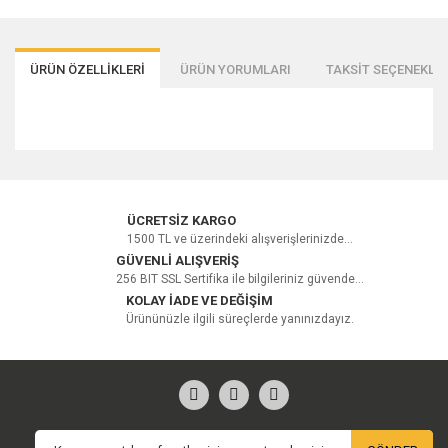
ÜRÜN ÖZELLİKLERİ
ÜRÜN YORUMLARI
TAKSİT SEÇENEKLER
Bu ürüne ilk yorumu siz yapın!
ÜCRETSİZ KARGO
1500 TL ve üzerindeki alışverişlerinizde...
GÜVENLİ ALIŞVERİŞ
256 BIT SSL Sertifika ile bilgileriniz güvende...
Yorum Yaz
KOLAY İADE VE DEĞİŞİM
Ürününüzle ilgili süreçlerde yanınızdayız.