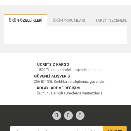
ÜRÜN ÖZELLİKLERİ
ÜRÜN YORUMLARI
TAKSİT SEÇENEKLER
Bu ürüne ilk yorumu siz yapın!
ÜCRETSİZ KARGO
1500 TL ve üzerindeki alışverişlerinizde...
GÜVENLİ ALIŞVERİŞ
256 BIT SSL Sertifika ile bilgileriniz güvende...
Yorum Yaz
KOLAY İADE VE DEĞİŞİM
Ürününüzle ilgili süreçlerde yanınızdayız.