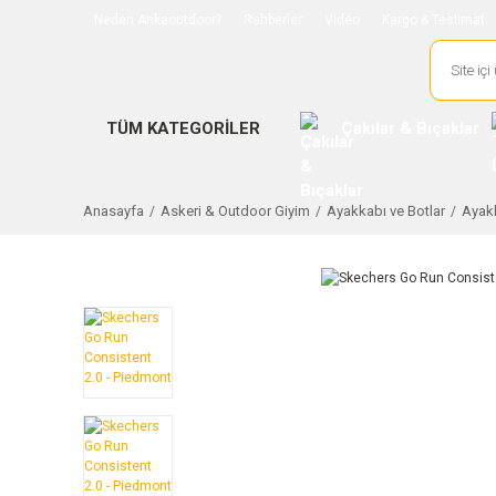
Neden Ankaoutdoor?
Rehberler
Video
Kargo & Teslimat
TÜM KATEGORİLER
Çakılar & Bıçaklar
Anasayfa
Askeri & Outdoor Giyim
Ayakkabı ve Botlar
Ayakk