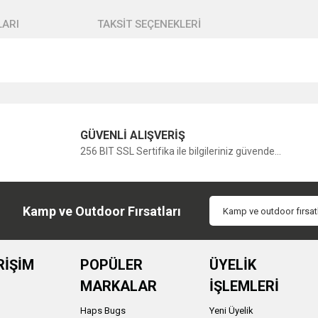
ARI
TAKSİT SEÇENEKLERİ
Bu ürüne ilk yorumu siz yapın!
GÜVENLİ ALIŞVERİŞ
256 BIT SSL Sertifika ile bilgileriniz güvende...
Yorum Yaz
Kamp ve Outdoor Fırsatları
RİŞİM
POPÜLER
ÜYELİK
MARKALAR
İŞLEMLERİ
Haps Bugs
Yeni Üyelik