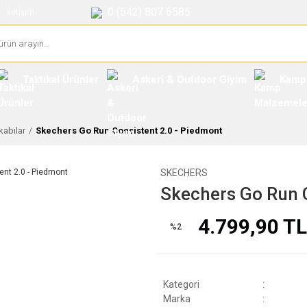
0 (542) 807 6585
İletişim
Taktikal Ürünler
Askeri & Outdoor Giyim
Kamp
abılar
Skechers Go Run Consistent 2.0 - Piedmont
SKECHERS
Skechers Go Run C
4.799,90 TL
%2
Kategori
Marka