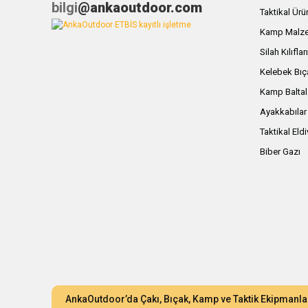
bilgi
@ankaoutdoor.com
Taktikal Ürü
Kamp Malze
Silah Kılıflar
Kelebek Bıç
Kamp Baltal
Ayakkabılar
Taktikal Eld
Biber Gazı
AnkaOutdoor’da Çakı, Bıçak, Kamp ve Taktik Ekipmanla