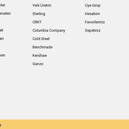
nler
Yerli Üretim
Üye Girişi
meleri
Sterling
Hesabım
ı
CRKT
Favorileriniz
ak
Columbia Company
Sepetiniz
arı
Cold Steel
Benchmade
iven
Kershaw
Ganzo
r