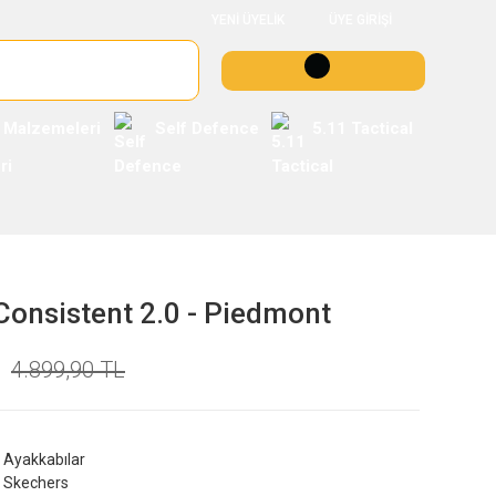
YENİ ÜYELİK
ÜYE GİRİŞİ
 Malzemeleri
Self Defence
5.11 Tactical
onsistent 2.0 - Piedmont
4.899,90 TL
Ayakkabılar
Skechers