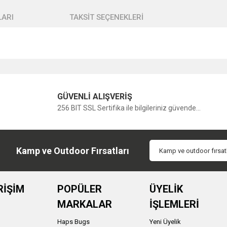
ARI
TAKSİT SEÇENEKLERİ
Bu ürüne ilk yorumu siz yapın!
GÜVENLİ ALIŞVERİŞ
256 BIT SSL Sertifika ile bilgileriniz güvende...
Yorum Yaz
Kamp ve Outdoor Fırsatları
RİŞİM
POPÜLER
ÜYELİK
MARKALAR
İŞLEMLERİ
Haps Bugs
Yeni Üyelik