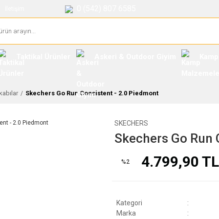
0 (542) 807 6585
İletişim
Taktikal Ürünler
Askeri & Outdoor Giyim
Kamp
abılar
Skechers Go Run Consistent - 2.0 Piedmont
SKECHERS
Skechers Go Run C
4.799,90 TL
%2
Kategori
Marka