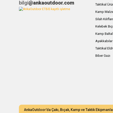
bilgi
@ankaoutdoor.com
Taktikal Ürü
Kamp Malze
Silah Kılıflar
Kelebek Bıç
Kamp Baltal
Ayakkabılar
Taktikal Eld
Biber Gazı
AnkaOutdoor’da Çakı, Bıçak, Kamp ve Taktik Ekipmanla