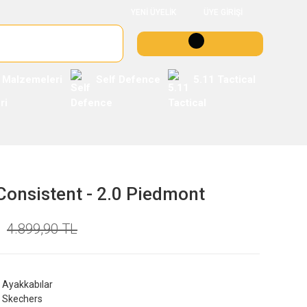
YENİ ÜYELİK
ÜYE GİRİŞİ
 Malzemeleri
Self Defence
5.11 Tactical
onsistent - 2.0 Piedmont
4.899,90 TL
Ayakkabılar
Skechers