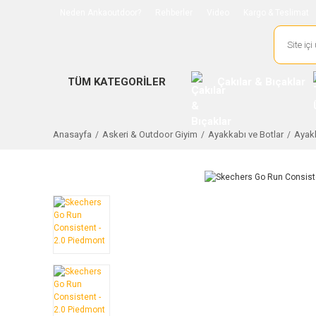
Neden Ankaoutdoor?
Rehberler
Video
Kargo & Teslimat
TÜM KATEGORİLER
Çakılar & Bıçaklar
Anasayfa
Askeri & Outdoor Giyim
Ayakkabı ve Botlar
Ayakk