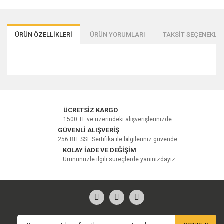
ÜRÜN ÖZELLİKLERİ
ÜRÜN YORUMLARI
TAKSİT SEÇENEKLER
Bu ürüne ilk yorumu siz yapın!
ÜCRETSİZ KARGO
1500 TL ve üzerindeki alışverişlerinizde...
GÜVENLİ ALIŞVERİŞ
256 BIT SSL Sertifika ile bilgileriniz güvende...
Yorum Yaz
KOLAY İADE VE DEĞİŞİM
Ürününüzle ilgili süreçlerde yanınızdayız.