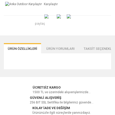
Karşılaştır
paylaş
ÜRÜN ÖZELLİKLERİ
ÜRÜN YORUMLARI
TAKSİT SEÇENEKLER
Bu ürüne ilk yorumu siz yapın!
ÜCRETSİZ KARGO
1500 TL ve üzerindeki alışverişlerinizde...
GÜVENLİ ALIŞVERİŞ
256 BIT SSL Sertifika ile bilgileriniz güvende...
Yorum Yaz
KOLAY İADE VE DEĞİŞİM
Ürününüzle ilgili süreçlerde yanınızdayız.