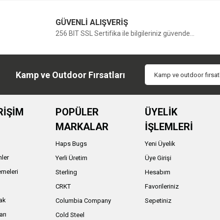
GÜVENLİ ALIŞVERİŞ
256 BIT SSL Sertifika ile bilgileriniz güvende...
Kamp ve Outdoor Fırsatları
RİŞİM
POPÜLER
ÜYELİK
MARKALAR
İŞLEMLERİ
Haps Bugs
Yeni Üyelik
nler
Yerli Üretim
Üye Girişi
meleri
Sterling
Hesabım
ı
CRKT
Favorileriniz
ak
Columbia Company
Sepetiniz
arı
Cold Steel