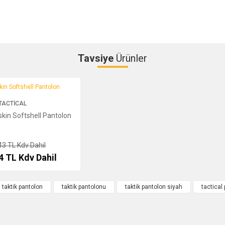
Tavsiye
Ürünler
Bu ürüne ilk yorumu siz yapın!
 Softshell Pantolon
TACTICAL
Yorum Yaz
skin Softshell Pantolon
43 TL
Kdv Dahil
34 TL
Kdv Dahil
taktik pantolon
taktik pantolonu
taktik pantolon siyah
tactical