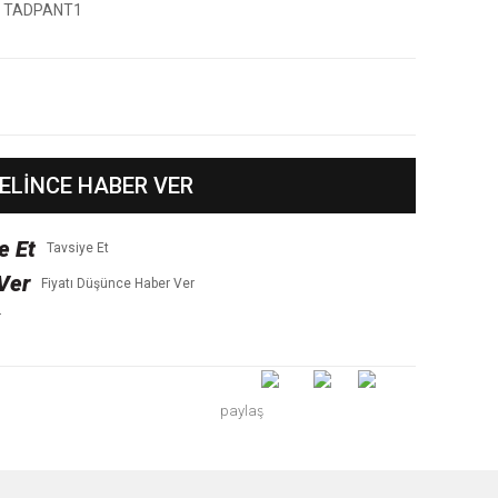
TADPANT1
ELİNCE HABER VER
Tavsiye Et
Fiyatı Düşünce Haber Ver
r
paylaş