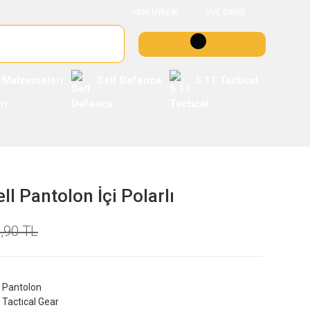
YENİ ÜYELİK
ÜYE GİRİŞİ
 Malzemeleri
Self Defence
5.11 Tactical
l Pantolon İçi Polarlı
,90 TL
Pantolon
Tactical Gear