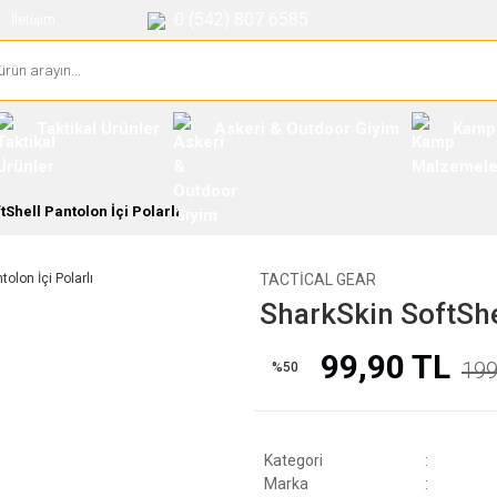
0 (542) 807 6585
İletişim
Taktikal Ürünler
Askeri & Outdoor Giyim
Kamp
Shell Pantolon İçi Polarlı
TACTICAL GEAR
SharkSkin SoftShel
99,90 TL
199
%50
Kategori
Marka