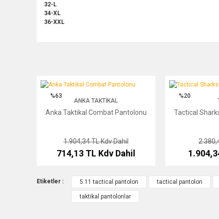
32-L
34-XL
36-XXL
Anka Taktikal Combat Pantolonu
Tactical Sharkskin
%63
%20
ANKA TAKTIKAL
Anka Taktikal Combat Pantolonu
Tactical Shark
1.904,34 TL
Kdv Dahil
2.380,
714,13 TL
Kdv Dahil
1.904,
Etiketler :
5.11 tactical pantolon
tactical pantolon
taktikal pantolonlar