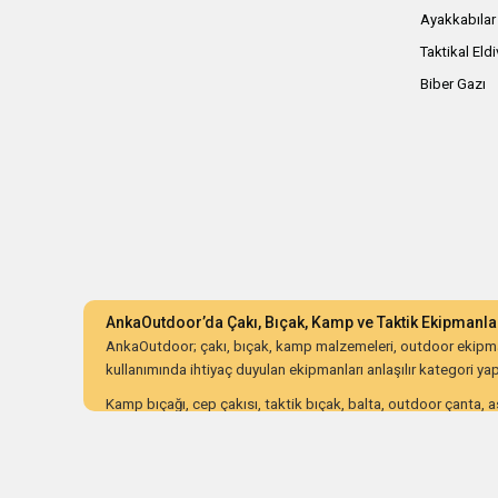
Ayakkabılar
Taktikal Eld
Biber Gazı
AnkaOutdoor’da Çakı, Bıçak, Kamp ve Taktik Ekipmanla
AnkaOutdoor; çakı, bıçak, kamp malzemeleri, outdoor ekipman
kullanımında ihtiyaç duyulan ekipmanları anlaşılır kategori yapıs
Kamp bıçağı, cep çakısı, taktik bıçak, balta, outdoor çanta, as
ürünleri dayanıklılık, malzeme kalitesi, ergonomi, taşıma kolay
AnkaOutdoor; kampçılar, avcılar, bushcraft meraklıları, koleksiy
düzenli kategori yapısı ve güvenli alışveriş süreciyle doğru o