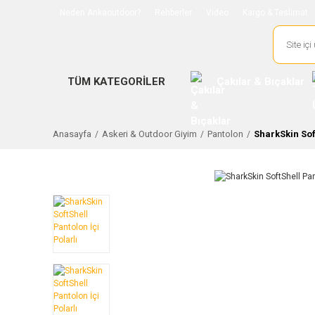
Neden Ankaoutdoor?
Rehberler
Video
Kargo & Teslimat
TÜM KATEGORİLER
Çakılar & Bıçaklar
Anasayfa
Askeri & Outdoor Giyim
Pantolon
SharkSkin Soft