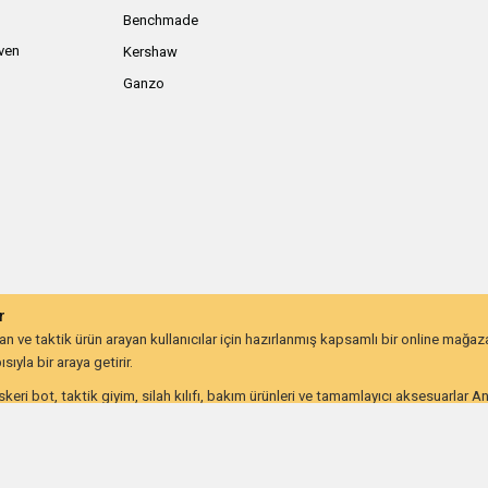
Benchmade
iven
Kershaw
Ganzo
r
 ve taktik ürün arayan kullanıcılar için hazırlanmış kapsamlı bir online mağa
ıyla bir araya getirir.
keri bot, taktik giyim, silah kılıfı, bakım ürünleri ve tamamlayıcı aksesuarlar 
lığı ve uzun ömürlü kullanım beklentisine göre değerlendirebilir.
on kullanıcıları ve günlük taşıma ekipmanı arayanlar için farklı ihtiyaçlara hitap
utdoor ve taktik ekipmana ulaşmayı kolaylaştırır. İhtiyacınıza uygun ekipmanlar