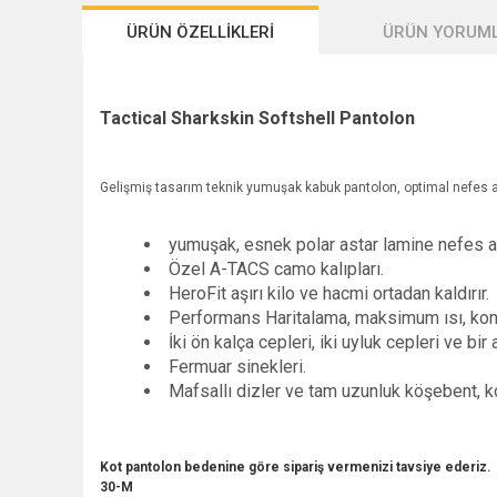
ÜRÜN ÖZELLİKLERİ
ÜRÜN YORUML
Tactical Sharkskin Softshell Pantolon
Gelişmiş tasarım teknik yumuşak kabuk pantolon, optimal nefes alma
yumuşak, esnek polar astar lamine nefes a
Özel A-TACS camo kalıpları.
HeroFit aşırı kilo ve hacmi ortadan kaldırır.
Performans Haritalama, maksimum ısı, konfor
İki ön kalça cepleri, iki uyluk cepleri ve bir
Fermuar sinekleri.
Mafsallı dizler ve tam uzunluk köşebent, kon
Kot pantolon bedenine göre sipariş vermenizi tavsiye ederiz.
30-M