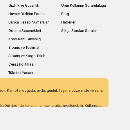
Gizlilik ve Güvenlik
Ürün Kullanım Sorumluluğu
Havale Bildirim Formu
Blog
Banka Hesap Numaraları
Haberler
Ödeme Seçenekleri
Sıkça Sorulan Sorular
Kredi Kartı Güvenliği
Sipariş ve Teslimat
Sipariş ve Kargo Takibi
Çerez Politikası
Tüketici Yasası
zadır. Kampta, doğada, avda, günlük taşıma düzeninde ve saha
AnkaOutdoor’da kullanım amacına göre incelenebilir. Kullanıcılar
 eden ürün seçenekleri sunar. Açıklayıcı ürün içerikleri,
ı incelemek için AnkaOutdoor kategorilerini keşfedebilirsiniz.