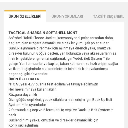
ÜRÜN ÖZELLİKLERİ
ÜRÜN YORUMLARI
TAKSİT SEÇENEKLER
TACTICAL SHARKSIN SOFTSHELL MONT
Softshell Taktik Fleece Jacket, konvansiyonel polar astardan daha
sağlam olan rüzgara dayanıklı ve sıcak bir yumuşak polar sunar.
Günlük aşınmaya direnmek için aşınmaya dirençli yaka, omuz ve
dirsekler bulunur. Göğüs cepleri, yan kolunuza veya aksesuarlarınıza
hızlı bir şekilde erişmenizi sağlamak için Yedek Belt Sistem ™ ile
çalışır. Yan fermuarlar ve kapılar, taban katmanınıza hızlı erişim sağlar
ve iklim değişiminde sizi serinletmek için hızlı bir havalandırma
seçeneği gibi davranırlar.
ÜRÜN ÖZELLIKLERI
NTOA üyesi 4.77 puanla test edilmiş ve tavsiye edilmiştir
Her mevsim hava kullanılabilir
Rüzgara dayanıklı
Gizli göğüs ceplikleri, yedek silahlara hızlı erişim için Back-Up Belt
System ™ ile uyumludur
2 fermuarlı dış cep ve 2 fermuarlı iç cepli ve Back-up Belt System ™
cepli
Güçlendirilmiş yaka, omuzlar ve dirsekler dayanıklılık için
Konik sıkılaştırılmış