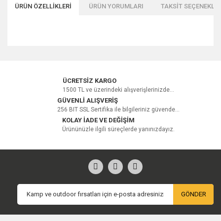
ÜRÜN ÖZELLİKLERİ
ÜRÜN YORUMLARI
TAKSİT SEÇENEKLER
Bu ürüne ilk yorumu siz yapın!
ÜCRETSİZ KARGO
1500 TL ve üzerindeki alışverişlerinizde...
GÜVENLİ ALIŞVERİŞ
256 BIT SSL Sertifika ile bilgileriniz güvende...
Yorum Yaz
KOLAY İADE VE DEĞİŞİM
Ürününüzle ilgili süreçlerde yanınızdayız.
GÖNDER