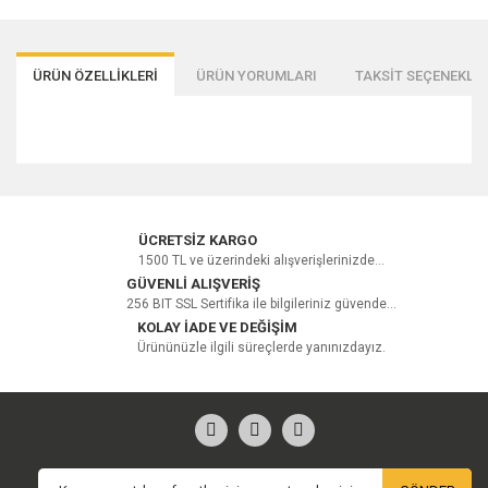
ÜRÜN ÖZELLİKLERİ
ÜRÜN YORUMLARI
TAKSİT SEÇENEKLER
Bu ürüne ilk yorumu siz yapın!
ÜCRETSİZ KARGO
1500 TL ve üzerindeki alışverişlerinizde...
GÜVENLİ ALIŞVERİŞ
256 BIT SSL Sertifika ile bilgileriniz güvende...
Yorum Yaz
KOLAY İADE VE DEĞİŞİM
Ürününüzle ilgili süreçlerde yanınızdayız.