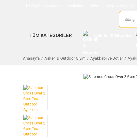
Neden Ankaoutdoor?
Rehberler
Video
Kargo & Teslimat
TÜM KATEGORİLER
Çakılar & Bıçaklar
Anasayfa
Askeri & Outdoor Giyim
Ayakkabı ve Botlar
Ayakk