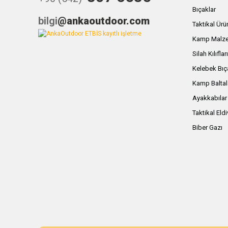
Bıçaklar
bilgi
@ankaoutdoor.com
Taktikal Ürü
Kamp Malze
Silah Kılıflar
Kelebek Bıç
Kamp Baltal
Ayakkabılar
Taktikal Eld
Biber Gazı