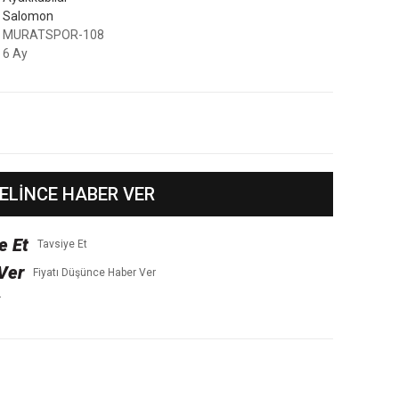
Salomon
MURATSPOR-108
6 Ay
ELİNCE HABER VER
Tavsiye Et
Fiyatı Düşünce Haber Ver
r