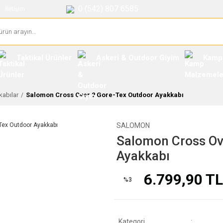
0 (542) 807 6585
İletişim
Taktikal Ürünler
Askeri & Outdoor Giyim
Kamp
abılar
Salomon Cross Over 2 Gore-Tex Outdoor Ayakkabı
SALOMON
Salomon Cross Ov
Ayakkabı
6.799,90 TL
%3
Kategori