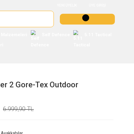
YENİ ÜYELİK
ÜYE GİRİŞİ
 Malzemeleri
Self Defence
5.11 Tactical
er 2 Gore-Tex Outdoor
6.999,90 TL
Ayakkabılar