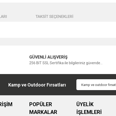
ARI
TAKSİT SEÇENEKLERİ
Bu ürüne ilk yorumu siz yapın!
GÜVENLİ ALIŞVERİŞ
256 BIT SSL Sertifika ile bilgileriniz güvende...
Yorum Yaz
Kamp ve Outdoor Fırsatları
RİŞİM
POPÜLER
ÜYELİK
MARKALAR
İŞLEMLERİ