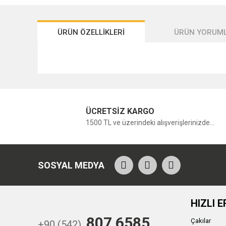
ÜRÜN ÖZELLİKLERİ
ÜRÜN YORUML
ÜCRETSİZ KARGO
1500 TL ve üzerindeki alışverişlerinizde...
SOSYAL MEDYA
HIZLI E
807 6585
Çakılar
+90 (542)