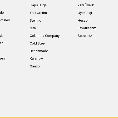
Haps Bugs
Yeni Üyelik
nler
Yerli Üretim
Üye Girişi
meleri
Sterling
Hesabım
ı
CRKT
Favorileriniz
ak
Columbia Company
Sepetiniz
arı
Cold Steel
Benchmade
iven
Kershaw
Ganzo