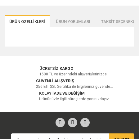
ÜRÜN ÖZELLİKLERİ
ÜRÜN YORUMLARI
TAKSİT SEÇENEKLER
Bu ürüne ilk yorumu siz yapın!
ÜCRETSİZ KARGO
1500 TL ve üzerindeki alışverişlerinizde...
GÜVENLİ ALIŞVERİŞ
256 BIT SSL Sertifika ile bilgileriniz güvende...
Yorum Yaz
KOLAY İADE VE DEĞİŞİM
Ürününüzle ilgili süreçlerde yanınızdayız.