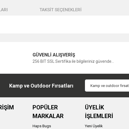
ARI
TAKSİT SEÇENEKLERİ
Bu ürüne ilk yorumu siz yapın!
GÜVENLİ ALIŞVERİŞ
256 BIT SSL Sertifika ile bilgileriniz güvende...
Yorum Yaz
Kamp ve Outdoor Fırsatları
RİŞİM
POPÜLER
ÜYELİK
MARKALAR
İŞLEMLERİ
Haps Bugs
Yeni Üyelik