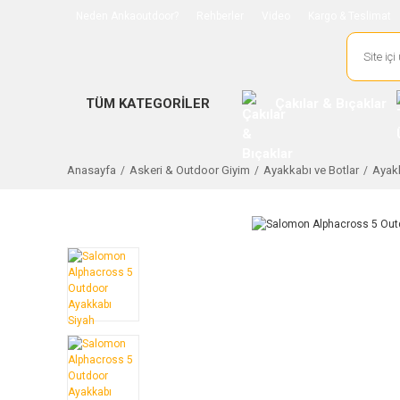
Neden Ankaoutdoor?
Rehberler
Video
Kargo & Teslimat
TÜM KATEGORİLER
Çakılar & Bıçaklar
Anasayfa
Askeri & Outdoor Giyim
Ayakkabı ve Botlar
Ayakk