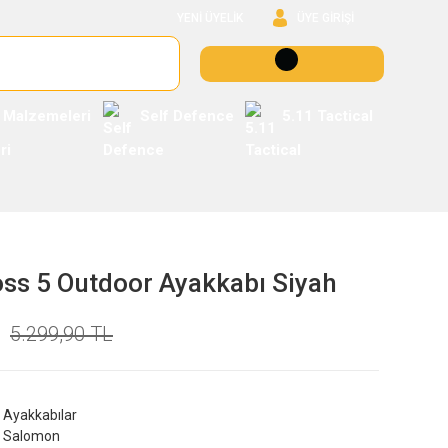
YENİ ÜYELİK
ÜYE GİRİŞİ
 Malzemeleri
Self Defence
5.11 Tactical
ss 5 Outdoor Ayakkabı Siyah
5.299,90 TL
Ayakkabılar
Salomon