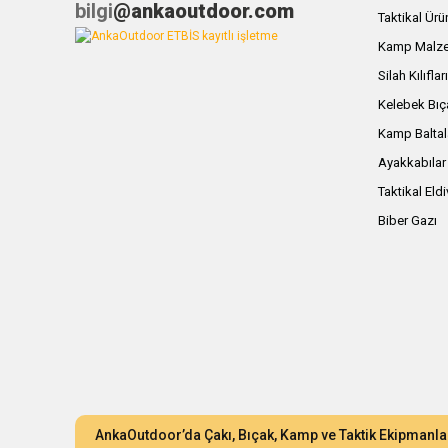
bilgi
@ankaoutdoor.com
Taktikal Ürü
Kamp Malze
Silah Kılıflar
Kelebek Bıç
Kamp Baltal
Ayakkabılar
Taktikal Eld
Biber Gazı
AnkaOutdoor’da Çakı, Bıçak, Kamp ve Taktik Ekipmanla