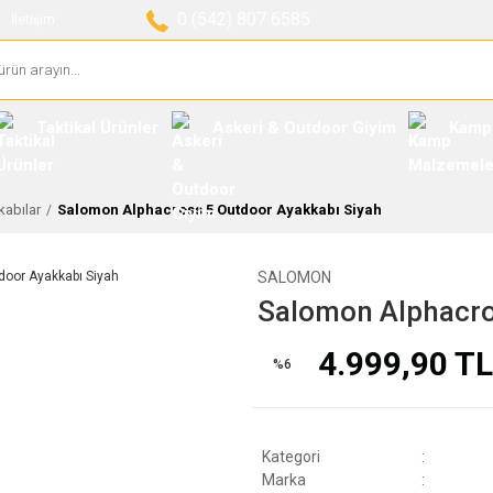
0 (542) 807 6585
İletişim
Taktikal Ürünler
Askeri & Outdoor Giyim
Kamp
abılar
Salomon Alphacross 5 Outdoor Ayakkabı Siyah
SALOMON
Salomon Alphacro
4.999,90 TL
%6
Kategori
Marka