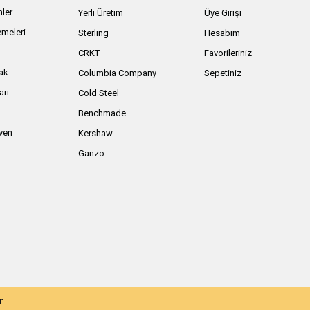
nler
Yerli Üretim
Üye Girişi
meleri
Sterling
Hesabım
ı
CRKT
Favorileriniz
ak
Columbia Company
Sepetiniz
arı
Cold Steel
Benchmade
iven
Kershaw
Ganzo
r