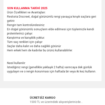
SON KULLANMA TARİHİ 2025
Ürün Özellikleri ve Avantajları:
Restoria Discreet, doğal görünümlü rengi yavaşça kırışık saçlara geri
getirir.
Rengin tam kontrolündesiniz
En doğal görünümlü sonuçların elde edilmesi için tüylerinizle kendi
proteinleriniz çalışır.
Karıştırma ve karışıklık yoktur.
Tüm saç renkleri için çalışır
Saçlar daha kalın ve daha sağlıklı görünür
Hem erkek hem de kadınlar bu ürünü kullanabilirler.
Nasıl kullanılır:
İstediğiniz rengi (genellikle yaklaşık 2 hafta) varıncaya dek günlük
uygulayın ve o rengin korunması için haftada bir veya iki kez kullanın.
Bu ürüne ilk yorumu siz yapın!
ÜCRETSİZ KARGO
1500 TL ve üzerindeki alışverişlerinizde...