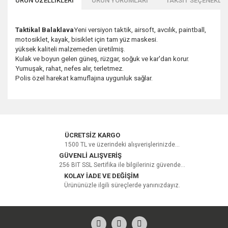
ÜRÜN ÖZELLİKLERİ
ÜRÜN YORUMLARI
TAKSİT SEÇENEKLER
Taktikal Balaklava
Yeni versiyon taktik, airsoft, avcılık, paintball,
motosiklet, kayak, bisiklet için tam yüz maskesi.
yüksek kaliteli malzemeden üretilmiş.
Kulak ve boyun gelen güneş, rüzgar, soğuk ve kar'dan korur.
Yumuşak, rahat, nefes alır, terletmez.
Polis özel harekat kamuflajına uygunluk sağlar.
Bu ürüne ilk yorumu siz yapın!
ÜCRETSİZ KARGO
1500 TL ve üzerindeki alışverişlerinizde...
GÜVENLİ ALIŞVERİŞ
256 BIT SSL Sertifika ile bilgileriniz güvende...
Yorum Yaz
KOLAY İADE VE DEĞİŞİM
Ürününüzle ilgili süreçlerde yanınızdayız.