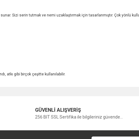
sunar. Sizi serin tutmak ve nemi uzaklaştırmak için tasarlanmıştır. Çok yönlü kullan
, atkı gibi birçok çeşitte kullanılabilir.
Bu ürüne ilk yorumu siz yapın!
GÜVENLİ ALIŞVERİŞ
256 BIT SSL Sertifika ile bilgileriniz güvende...
Yorum Yaz