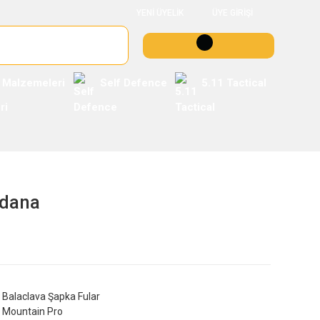
YENİ ÜYELİK
ÜYE GİRİŞİ
 Malzemeleri
Self Defence
5.11 Tactical
ndana
Balaclava Şapka Fular
Mountain Pro