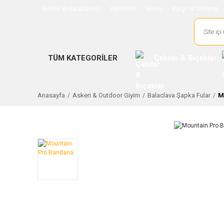
Neden Ankaoutdoor?
Rehberler
Video
Kargo & Teslimat
TÜM KATEGORİLER
Çakılar & Bıçaklar
Anasayfa
Askeri & Outdoor Giyim
Balaclava Şapka Fular
M