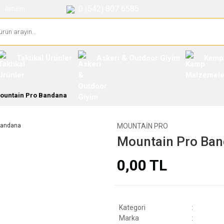
0 (542) 807 6585
İletişim
Taktikal Ürünler
Askeri & Outdoor Giyim
Kamp
ountain Pro Bandana
MOUNTAIN PRO
Mountain Pro Ba
0,00 TL
Kategori
Marka