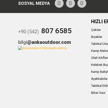
SOSYAL MEDYA
HIZLI E
807 6585
Çakılar
+90 (542)
Bıçaklar
bilgi
@ankaoutdoor.com
Taktikal Ürü
Kamp Malze
Silah Kılıflar
Kelebek Bıç
Kamp Baltal
Ayakkabılar
Taktikal Eld
Biber Gazı