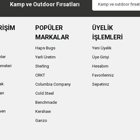
Kamp ve Outdoor Fırsatları
RİŞİM
POPÜLER
ÜYELİK
MARKALAR
İŞLEMLERİ
Haps Bugs
Yeni Üyelik
nler
Yerli Üretim
Üye Girişi
meleri
Sterling
Hesabım
ı
CRKT
Favorileriniz
ak
Columbia Company
Sepetiniz
arı
Cold Steel
Benchmade
iven
Kershaw
Ganzo