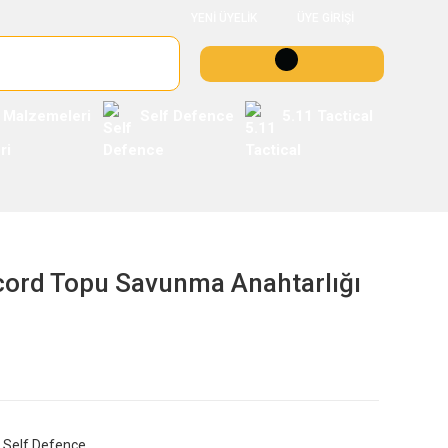
YENİ ÜYELİK
ÜYE GİRİŞİ
 Malzemeleri
Self Defence
5.11 Tactical
cord Topu Savunma Anahtarlığı
Self Defence