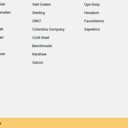
nler
Yerli Üretim
Üye Girişi
meleri
Sterling
Hesabım
ı
CRKT
Favorileriniz
ak
Columbia Company
Sepetiniz
arı
Cold Steel
Benchmade
iven
Kershaw
Ganzo
r