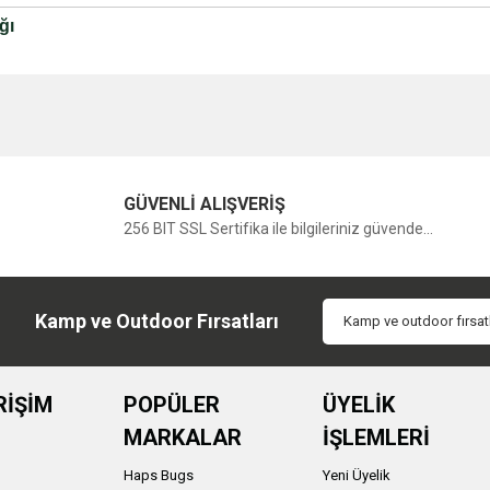
ğı
Bu ürüne ilk yorumu siz yapın!
GÜVENLİ ALIŞVERİŞ
Yorum Yaz
256 BIT SSL Sertifika ile bilgileriniz güvende...
Kamp ve Outdoor Fırsatları
RİŞİM
POPÜLER
ÜYELİK
MARKALAR
İŞLEMLERİ
Haps Bugs
Yeni Üyelik