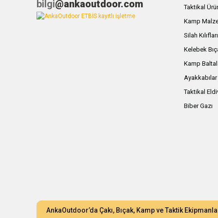
bilgi
@ankaoutdoor.com
Taktikal Ürü
Kamp Malze
Silah Kılıflar
Kelebek Bıç
Kamp Baltal
Ayakkabılar
Taktikal Eld
Biber Gazı
AnkaOutdoor’da Çakı, Bıçak, Kamp ve Taktik Ekipmanla