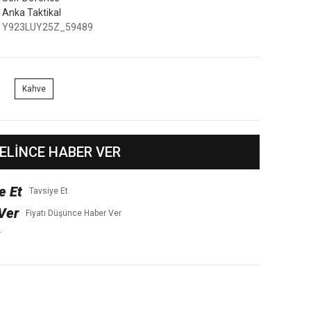
Anka Taktikal
Y923LUY25Z_59489
Kahve
ELİNCE HABER VER
Tavsiye Et
Fiyatı Düşünce Haber Ver
r