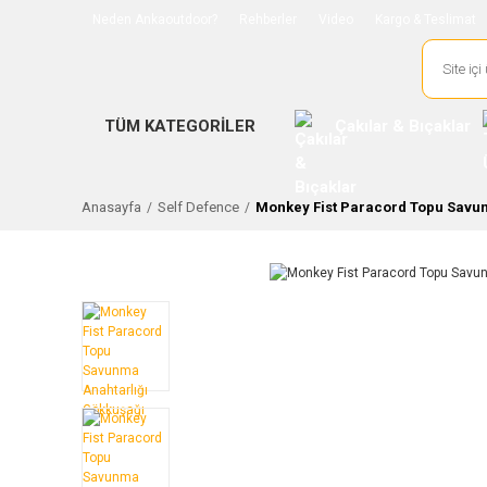
Neden Ankaoutdoor?
Rehberler
Video
Kargo & Teslimat
TÜM KATEGORİLER
Çakılar & Bıçaklar
Anasayfa
Self Defence
Monkey Fist Paracord Topu Savun