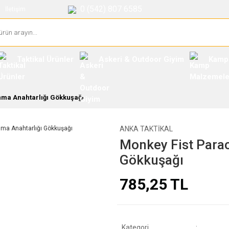
0 (542) 807 6585
İletişim
Taktikal Ürünler
Askeri & Outdoor Giyim
Kamp
ma Anahtarlığı Gökkuşağı
ANKA TAKTIKAL
Monkey Fist Para
Gökkuşağı
785,25 TL
Kategori