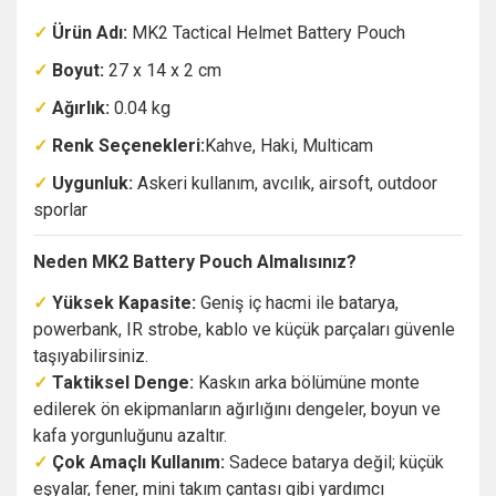
✓
Ürün Adı:
MK2 Tactical Helmet Battery Pouch
✓
Boyut:
27 x 14 x 2 cm
✓
Ağırlık:
0.04 kg
✓
Renk Seçenekleri:
Kahve, Haki, Multicam
✓
Uygunluk:
Askeri kullanım, avcılık, airsoft, outdoor
sporlar
Neden MK2 Battery Pouch Almalısınız?
✓
Yüksek Kapasite:
Geniş iç hacmi ile batarya,
powerbank, IR strobe, kablo ve küçük parçaları güvenle
taşıyabilirsiniz.
✓
Taktiksel Denge:
Kaskın arka bölümüne monte
edilerek ön ekipmanların ağırlığını dengeler, boyun ve
kafa yorgunluğunu azaltır.
✓
Çok Amaçlı Kullanım:
Sadece batarya değil; küçük
eşyalar, fener, mini takım çantası gibi yardımcı