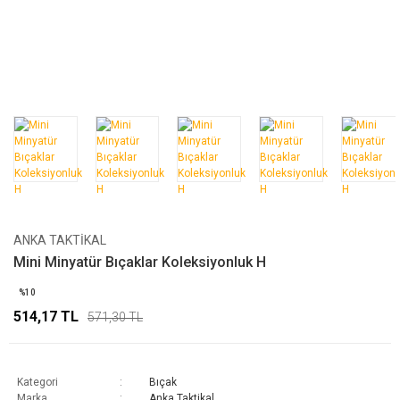
ANKA TAKTIKAL
Mini Minyatür Bıçaklar Koleksiyonluk H
%10
514,17 TL
571,30 TL
Kategori
Bıçak
Marka
Anka Taktikal