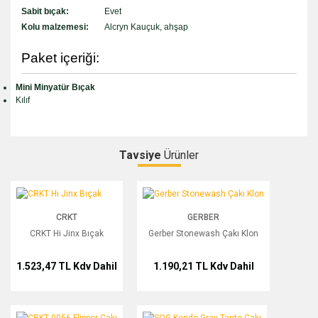
Sabit bıçak:
Evet
Kolu malzemesi:
Alcryn Kauçuk, ahşap
Paket içeriği:
Mini Minyatür Bıçak
Kılıf
Tavsiye
Ürünler
Bu ürüne ilk yorumu siz yapın!
CRKT Hi Jinx Bıçak
Gerber Stonewash Çakı Klon
CRKT
GERBER
Yorum Yaz
CRKT Hi Jinx Bıçak
Gerber Stonewash Çakı Klon
1.523,47 TL
Kdv Dahil
1.190,21 TL
Kdv Dahil
CRKT 0056 Flipper Çakı
SOG Kendo Gray Tanto Çakı