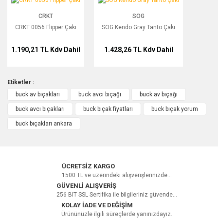
CRKT
SOG
CRKT 0056 Flipper Çakı
SOG Kendo Gray Tanto Çakı
1.190,21 TL
Kdv Dahil
1.428,26 TL
Kdv Dahil
Etiketler :
buck av bıçakları
buck avcı bıçağı
buck av bıçağı
buck avcı bıçakları
buck bıçak fiyatları
buck bıçak yorum
buck bıçakları ankara
ÜCRETSİZ KARGO
1500 TL ve üzerindeki alışverişlerinizde...
GÜVENLİ ALIŞVERİŞ
256 BIT SSL Sertifika ile bilgileriniz güvende...
KOLAY İADE VE DEĞİŞİM
Ürününüzle ilgili süreçlerde yanınızdayız.