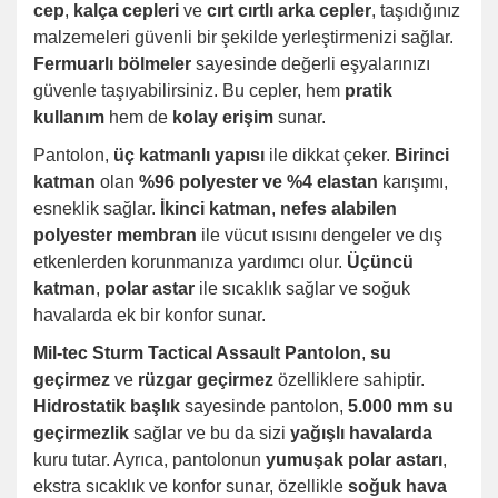
cep
,
kalça cepleri
ve
cırt cırtlı arka cepler
, taşıdığınız
malzemeleri güvenli bir şekilde yerleştirmenizi sağlar.
Fermuarlı bölmeler
sayesinde değerli eşyalarınızı
güvenle taşıyabilirsiniz. Bu cepler, hem
pratik
kullanım
hem de
kolay erişim
sunar.
Pantolon,
üç katmanlı yapısı
ile dikkat çeker.
Birinci
katman
olan
%96 polyester ve %4 elastan
karışımı,
esneklik sağlar.
İkinci katman
,
nefes alabilen
polyester membran
ile vücut ısısını dengeler ve dış
etkenlerden korunmanıza yardımcı olur.
Üçüncü
katman
,
polar astar
ile sıcaklık sağlar ve soğuk
havalarda ek bir konfor sunar.
Mil-tec Sturm Tactical Assault Pantolon
,
su
geçirmez
ve
rüzgar geçirmez
özelliklere sahiptir.
Hidrostatik başlık
sayesinde pantolon,
5.000 mm su
geçirmezlik
sağlar ve bu da sizi
yağışlı havalarda
kuru tutar. Ayrıca, pantolonun
yumuşak polar astarı
,
ekstra sıcaklık ve konfor sunar, özellikle
soğuk hava