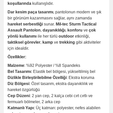
koşullarında
kullanışlıdır.
Dar kesim paça tasarımı
, pantolonun modern ve şık
bir görünüm kazanmasını sağlar, aynı zamanda
hareket serbestliği
sunar.
Mil-tec Sturm Tactical
Assault Pantolon
,
dayanıklılığı
,
konforu
ve
çok
yönlü kullanımı
ile her türlü
outdoor
etkinliği,
taktiksel görevler
,
kamp
ve
trekking
gibi aktiviteler
için idealdir.
Özellikler:
Malzeme
: %92 Polyester / %8 Spandeks
Bel Tasarımı
: Elastik bel bölgesi, yükseltilmiş bel
Dizlikle Birleştirilebilme Özelliği
: Ekstra koruma
Diz Bölgesi
: Özel tasarım, ekstra dayanıklılık ve
hareket özgürlüğü
Cep Düzeni
: 2 yan cep, 2 kalça cebi cırt cırtlı ve
fermuarlı bölmeler, 2 arka cep
Katmanlı Yapı
: Üç katman: polyester, nefes alabilen