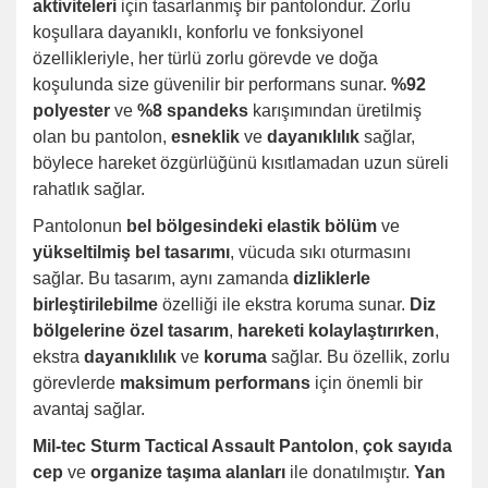
aktiviteleri
için tasarlanmış bir pantolondur. Zorlu
koşullara dayanıklı, konforlu ve fonksiyonel
özellikleriyle, her türlü zorlu görevde ve doğa
koşulunda size güvenilir bir performans sunar.
%92
polyester
ve
%8 spandeks
karışımından üretilmiş
olan bu pantolon,
esneklik
ve
dayanıklılık
sağlar,
böylece hareket özgürlüğünü kısıtlamadan uzun süreli
rahatlık sağlar.
Pantolonun
bel bölgesindeki elastik bölüm
ve
yükseltilmiş bel tasarımı
, vücuda sıkı oturmasını
sağlar. Bu tasarım, aynı zamanda
dizliklerle
birleştirilebilme
özelliği ile ekstra koruma sunar.
Diz
bölgelerine özel tasarım
,
hareketi kolaylaştırırken
,
ekstra
dayanıklılık
ve
koruma
sağlar. Bu özellik, zorlu
görevlerde
maksimum performans
için önemli bir
avantaj sağlar.
Mil-tec Sturm Tactical Assault Pantolon
,
çok sayıda
cep
ve
organize taşıma alanları
ile donatılmıştır.
Yan