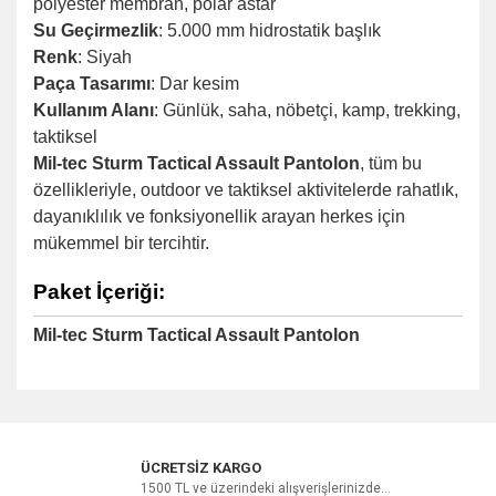
polyester membran, polar astar
Su Geçirmezlik
: 5.000 mm hidrostatik başlık
Renk
: Siyah
Paça Tasarımı
: Dar kesim
Kullanım Alanı
: Günlük, saha, nöbetçi, kamp, trekking,
taktiksel
Mil-tec Sturm Tactical Assault Pantolon
, tüm bu
özellikleriyle, outdoor ve taktiksel aktivitelerde rahatlık,
dayanıklılık ve fonksiyonellik arayan herkes için
mükemmel bir tercihtir.
Paket İçeriği:
Mil-tec Sturm Tactical Assault Pantolon
Bu ürüne ilk yorumu siz yapın!
ÜCRETSİZ KARGO
1500 TL ve üzerindeki alışverişlerinizde...