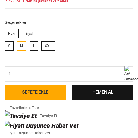
* 497,29 TL den başlayan taksitlerle!!
Seçenekler
Haki
Siyah
S
M
L
XXL
SEPETE EKLE
HEMEN AL
Tavsiye Et
Fiyatı Düşünce Haber Ver