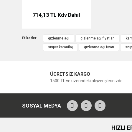
714,13 TL
Kdv Dahil
Etiketler :
gizlenme ağı
gizlenme ağı fiyatları
kam
sniper kamuflaj
gizlenme ağı fiyatı
snip
ÜCRETSİZ KARGO
1500 TL ve üzerindeki alışverişlerinizde...
SOSYAL MEDYA
HIZLI E