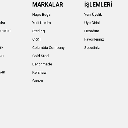
MARKALAR
İŞLEMLERİ
Haps Bugs
Yeni Üyelik
nler
Yerli Üretim
Üye Girişi
meleri
Sterling
Hesabım
ı
CRKT
Favorileriniz
ak
Columbia Company
Sepetiniz
arı
Cold Steel
Benchmade
iven
Kershaw
Ganzo