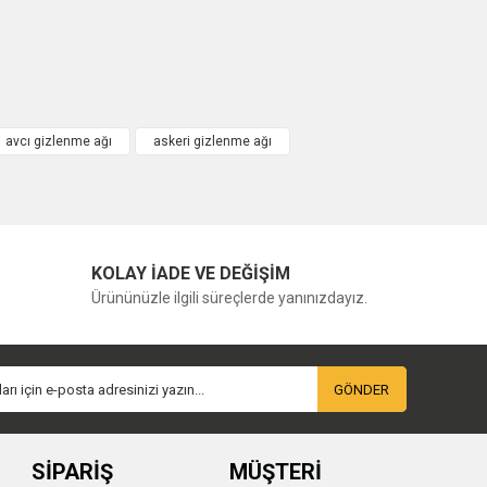
avcı gizlenme ağı
askeri gizlenme ağı
KOLAY İADE VE DEĞİŞİM
Ürününüzle ilgili süreçlerde yanınızdayız.
GÖNDER
SİPARİŞ
MÜŞTERİ