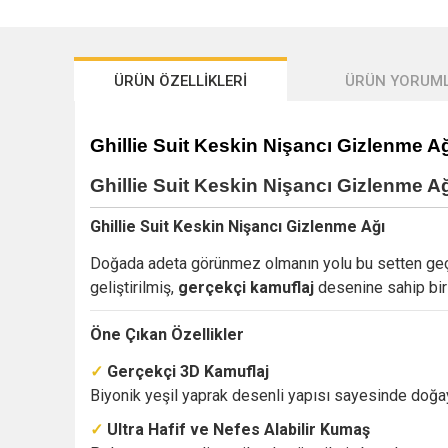
ÜRÜN ÖZELLİKLERİ
ÜRÜN YORUML
Ghillie Suit Keskin Nişancı Gizlenme A
Ghillie Suit Keskin Nişancı Gizlenme A
Ghillie Suit Keskin Nişancı Gizlenme Ağı
Doğada adeta görünmez olmanın yolu bu setten geçiyor
geliştirilmiş,
gerçekçi kamuflaj
desenine sahip bir 
Öne Çıkan Özellikler
✓
Gerçekçi 3D Kamuflaj
Biyonik yeşil yaprak desenli yapısı sayesinde doğay
✓
Ultra Hafif ve Nefes Alabilir Kumaş