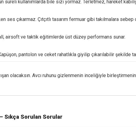
n süreli kullanımlarda bile sizi yormaz. Terletmez, hareket kabili
 ses çıkarmaz. Çıtçıtlı tasarım fermuar gibi takılmalara sebep 
ball, airsoft ve taktik eğitimlerde üst düzey performans sunar.
apüşon, pantolon ve ceket rahatlıkla giyilip çıkarılabilir şekilde ta
arışan olacaksın. Avcı ruhunu gizlenmenin inceliğiyle birleştirmeni
 – Sıkça Sorulan Sorular