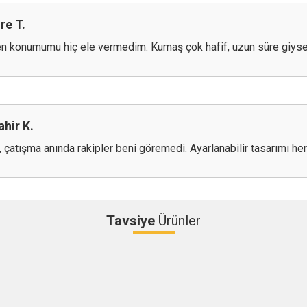
re T.
 konumumu hiç ele vermedim. Kumaş çok hafif, uzun süre giysem
hir K.
çatışma anında rakipler beni göremedi. Ayarlanabilir tasarımı her
Tavsiye
Ürünler
Bu ürüne ilk yorumu siz yapın!
Yorum Yaz