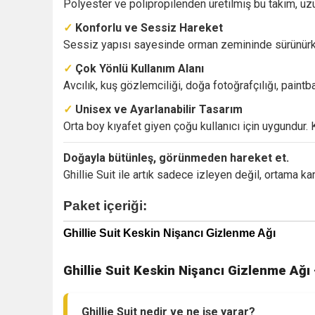
Polyester ve polipropilenden üretilmiş bu takım, uzu
✓
Konforlu ve Sessiz Hareket
Sessiz yapısı sayesinde orman zemininde sürünürken
✓
Çok Yönlü Kullanım Alanı
Avcılık, kuş gözlemciliği, doğa fotoğrafçılığı, paint
✓
Unisex ve Ayarlanabilir Tasarım
Orta boy kıyafet giyen çoğu kullanıcı için uygundur. K
Doğayla bütünleş, görünmeden hareket et.
Ghillie Suit ile artık sadece izleyen değil, ortama k
Paket içeriği:
Ghillie Suit Keskin Nişancı Gizlenme Ağı
Ghillie Suit Keskin Nişancı Gizlenme Ağı
Ghillie Suit nedir ve ne işe yarar?