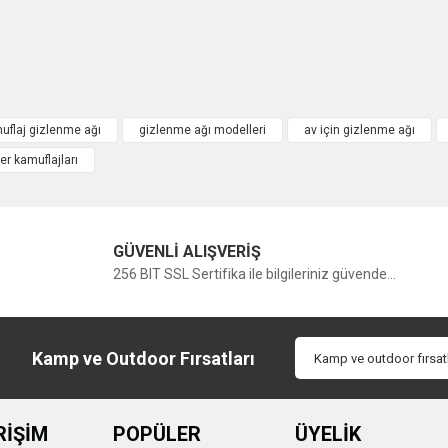
uflaj gizlenme ağı
gizlenme ağı modelleri
av için gizlenme ağı
er kamuflajları
GÜVENLİ ALIŞVERİŞ
256 BIT SSL Sertifika ile bilgileriniz güvende...
Kamp ve Outdoor Fırsatları
RİŞİM
POPÜLER
ÜYELİK