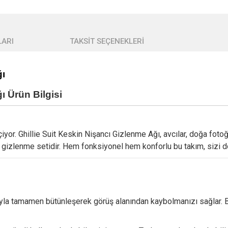
ARI
TAKSİT SEÇENEKLERİ
ğı
ğı
Ürün Bilgisi
. Ghillie Suit Keskin Nişancı Gizlenme Ağı, avcılar, doğa fotoğraf
gizlenme setidir. Hem fonksiyonel hem konforlu bu takım, sizi do
la tamamen bütünleşerek görüş alanından kaybolmanızı sağlar. Büyü