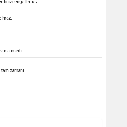
yetinizi engellemez.
olmaz.
sarlanmıştır.
n tam zamanı.