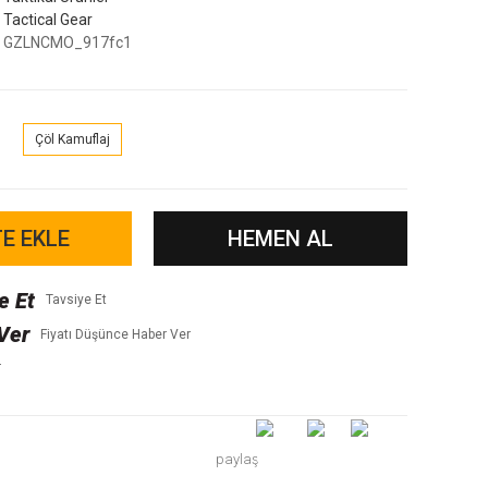
Tactical Gear
GZLNCMO_917fc1
Çöl Kamuflaj
E EKLE
HEMEN AL
Tavsiye Et
Fiyatı Düşünce Haber Ver
r
paylaş