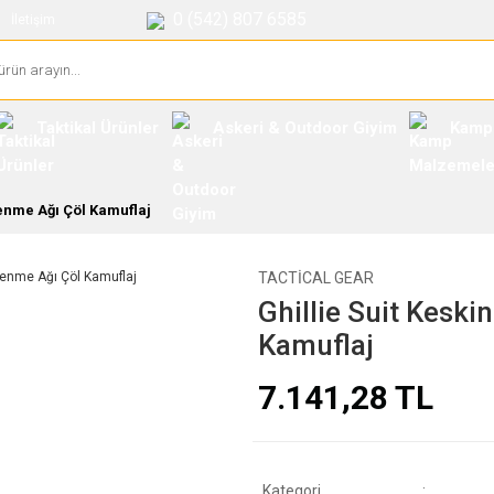
0 (542) 807 6585
İletişim
Taktikal Ürünler
Askeri & Outdoor Giyim
Kamp
lenme Ağı Çöl Kamuflaj
TACTICAL GEAR
Ghillie Suit Keski
Kamuflaj
7.141,28 TL
Kategori