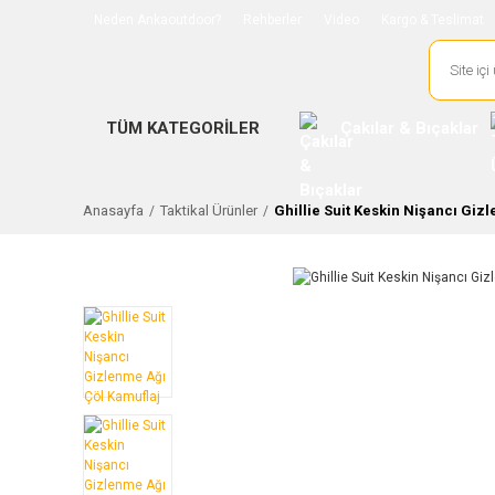
Neden Ankaoutdoor?
Rehberler
Video
Kargo & Teslimat
TÜM KATEGORİLER
Çakılar & Bıçaklar
Anasayfa
Taktikal Ürünler
Ghillie Suit Keskin Nişancı Giz