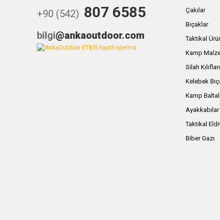
807 6585
Çakılar
+90 (542)
Bıçaklar
bilgi
@ankaoutdoor.com
Taktikal Ürü
Kamp Malze
Silah Kılıflar
Kelebek Bıç
Kamp Baltal
Ayakkabılar
Taktikal Eld
Biber Gazı