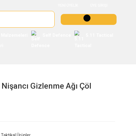
YENİ ÜYELİK
ÜYE GİRİŞİ
 Malzemeleri
Self Defence
5.11 Tactical
n Nişancı Gizlenme Ağı Çöl
Taktikal Ürünler