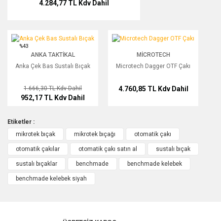
4.284,77 TL
Kdv Dahil
Halil Dağ | 21/06/2025 | Mavi
Koleksiyonuma renk kattı
Anka Çek Bas Sustalı Bıçak
Microtech Dagger OTF Çakı
%43
3 renkten’de aldım. Çift tarafıda kesiyor koleksiyonuma koydum
ANKA TAKTIKAL
MICROTECH
evladım gibi seviyorum :)) Kılıfsız geldi yalnız :(
Anka Çek Bas Sustalı Bıçak
Microtech Dagger OTF Çakı
A... .... | 09/04/2020
1.666,30 TL
Kdv Dahil
4.760,85 TL
Kdv Dahil
952,17 TL
Kdv Dahil
Yorum Yaz
Etiketler :
mikrotek bıçak
mikrotek bıçağı
otomatik çakı
otomatik çakılar
otomatik çakı satın al
sustalı bıçak
sustalı bıçaklar
benchmade
benchmade kelebek
benchmade kelebek siyah