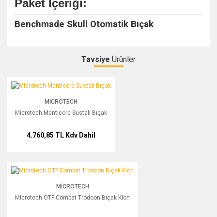
Paket İçeriği:
Benchmade Skull Otomatik Bıçak
Tavsiye
Ürünler
Microtech Manticore Sustalı Bıçak
Çok beğendim
MICROTECH
Microtech Manticore Sustalı Bıçak
Ürün çok güzel çift tarafıda keskin ama çok keskin değil ama iş
görüyo orta kalite güzel ürün
4.760,85 TL
Kdv Dahil
E... Ü... | 23/05/2026 | Mavi
Ürüne bayıldım
Microtech OTF Combat Trodoon Bıçak Klon
Bence çok güzel keskin geliyor almak isteyenlere tavsiye
MICROTECH
ederim ama sade siyahını alsınlar kuru kafa tamda beğenmedim
Microtech OTF Combat Trodoon Bıçak Klon
zevke göre değişir tabii