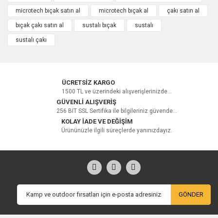
Bu ürüne ilk yorumu siz yapın!
microtech bıçak satın al
microtech bıçak al
çakı satın al
bıçak çakı satın al
sustalı bıçak
sustalı
Yorum Yaz
sustalı çakı
ÜCRETSİZ KARGO
1500 TL ve üzerindeki alışverişlerinizde...
GÜVENLİ ALIŞVERİŞ
256 BIT SSL Sertifika ile bilgileriniz güvende...
KOLAY İADE VE DEĞİŞİM
Ürününüzle ilgili süreçlerde yanınızdayız.
GÖNDER