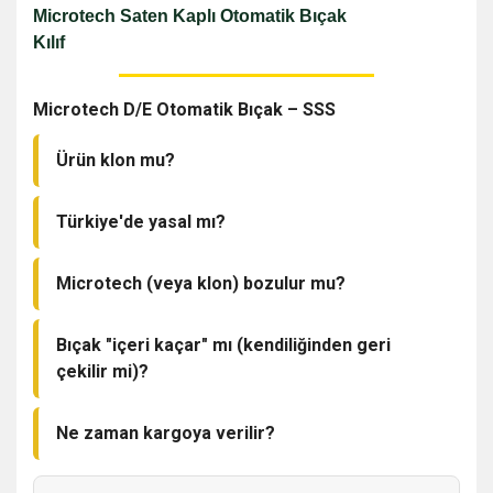
Microtech Saten Kaplı Otomatik Bıçak
Kılıf
Microtech D/E Otomatik Bıçak – SSS
Ürün klon mu?
Evet — bu model kaliteli bir klondur (very high
quality clone).
Türkiye'de yasal mı?
Bölgeler ve kullanım durumlarına göre kısıtlamalar
olabilir. Koleksiyon ve evde bulundurma çoğu
Microtech (veya klon) bozulur mu?
yerde mümkündür ancak satın almadan/taşımadan
Hayır, sağlam bir yapıya sahip olarak tanımlanıyor.
önce yerel mevzuatı kontrol etmenizi öneririz.
Yine de mekanik parçalar hassastır; normal bakım
Bıçak "içeri kaçar" mı (kendiliğinden geri
(temizleme/yağlama) yapılmalıdır.
çekilir mi)?
Normal kullanımda geri çekilme/kaçma olmaz;
ürün dayanıklı ve mekanizma güvenilirdir.
Ne zaman kargoya verilir?
Mekanizma okadar sağlamki ağaca saplayıp
Siparişler genellikle 24 saat içinde kargoya verilir.
arkasına çekiç ile çakabilirsiniz. İçeri kaçmaz