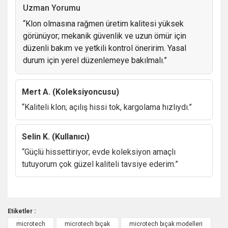
güven veriyor./span>
Uzman Yorumu
“Klon olmasına rağmen üretim kalitesi yüksek
görünüyor; mekanik güvenlik ve uzun ömür için
düzenli bakım ve yetkili kontrol öneririm. Yasal
durum için yerel düzenlemeye bakılmalı.”
Mert A. (Koleksiyoncusu)
“Kaliteli klon; açılış hissi tok, kargolama hızlıydı.”
Selin K. (Kullanıcı)
“Güçlü hissettiriyor; evde koleksiyon amaçlı
tutuyorum çok güzel kaliteli tavsiye ederim.”
Etiketler :
microtech
microtech bıçak
microtech bıçak modelleri