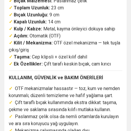
✓
Bıçak Malzemesi:
Paslanmaz çelik
✓
Toplam Uzunluk:
23 cm
✓
Bıçak Uzunluğu:
9 cm
✓
Kapalı Uzunluk:
14 cm
✓
Kulp / Kabze:
Metal, kayma önleyici dokuya sahip
✓
Açılım:
Otomatik (OTF)
✓
Kilit / Mekanizma:
OTF özel mekanizma — tek tuşla
çıkış/giriş
✓
Taşıma:
Cep klipsli + özel kılıf dahil
✓
Ek Özellikler:
Çift tarafı keskin bıçak, cam kırıcı
KULLANIM, GÜVENLİK ve BAKIM ÖNERİLERİ
✓
OTF mekanizmalar hassastır — toz, kum ve nemden
korunmalı; düzenli temizleme ve hafif yağlama şart.
✓
Çift taraflı bıçak kullanımında ekstra dikkat: taşıma,
çekme ve saklama sırasında kılıfı mutlaka kullanın.
✓
Paslanmaz çelik olsa da nemli ortamlarda kurulayın
ve ara sıra koruyucu yağ uygulayın.
✓
Mekanizma çalışmasında olağan dışı