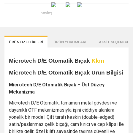
paylaş
ÜRÜN ÖZELLİKLERİ
ÜRÜN YORUMLARI
TAKSİT SEÇENEKLER
Microtech D/E Otomatik Bıçak
Klon
Microtech D/E Otomatik Bıçak Ürün Bilgisi
Microtech D/E Otomatik Bıçak – Üst Düzey
Mekanizma
Microtech D/E Otomatik, tamamen metal gövdesi ve
dayanıklı OTF mekanizmasıyla işini ciddiye alanlara
yönelik bir model. Çift tarafı keskin (double-edged)
satin/paslanmaz çelik bıçağı, cam kırıcı ve cep klipsi ile
birlikte gelir; özel kılıfı sayesinde taşıma güvenli ve