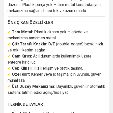
düzenli. Plastik parça yok — tam metal konstrüksiyon;
mekanizma sağlam, hissi tok ve uzun ömürlü.
ÖNE ÇIKAN ÖZELLİKLER
✓
Tam Metal:
Plastik aksam yok — gövde ve
mekanizma tamamen metal.
✓
Çift Taraflı Keskin:
D/E (double-edged) bıçak, hızlı
ve etkili kesim sağlar.
✓
Cam Kırıcı:
Acil durumlarda kullanılmak üzere
entegre kırıcı uç.
✓
Cep Klipsli:
Hızlı erişim ve pratik taşıma.
✓
Özel Kılıf:
Kemer veya iç taşıma için uyumlu, güvenli
muhafaza.
✓
Üst Düzey Mekanizma:
Dayanıklı, güvenilir otomatik
sistem; tatmin edici açılış/hissiyat.
TEKNİK DETAYLAR