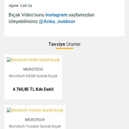
Ağırlık: 3,60 Oz
Bıçak Video'sunu
instagram
sayfamızdan
izleyebilirsiniz
@Anka_outdoor
Tavsiye
Ürünler
Bu ürüne ilk yorumu siz yapın!
Microtech İnfidel Sustalı Bıçak
MICROTECH
Yorum Yaz
Microtech İnfidel Sustalı Bıçak
4.760,85 TL
Kdv Dahil
Microtech Troodon Sustalı Bıçak
MICROTECH
Microtech Troodon Sustalı Bıçak