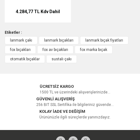
4.284,77 TL
Kdv Dahil
Etiketler :
lanmark çakı
lanmark bıçakları
lanmark bıçak fiyatları
fox bıçakları
fox av bıçakları
fox marka bıçak
otomatik bıçaklar
sustalı çakı
ÜCRETSİZ KARGO
1500 TL ve üzerindeki alışverişlerinizde...
GÜVENLİ ALIŞVERİŞ
256 BIT SSL Sertifika ile bilgileriniz güvende...
KOLAY İADE VE DEĞİŞİM
Ürününüzle ilgili süreçlerde yanınızdayız.