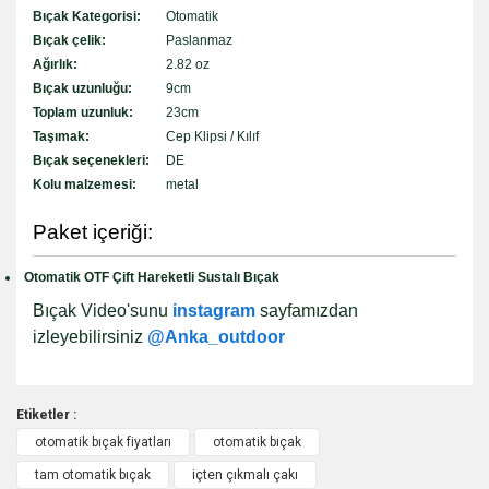
Bıçak Kategorisi:
Otomatik
Bıçak çelik:
Paslanmaz
Ağırlık:
2.82 oz
Bıçak uzunluğu:
9cm
Toplam uzunluk:
23cm
Taşımak:
Cep Klipsi / Kılıf
Bıçak seçenekleri:
DE
Kolu malzemesi:
metal
Paket içeriği:
Otomatik OTF Çift Hareketli Sustalı Bıçak
Bıçak Video'sunu
instagram
sayfamızdan
izleyebilirsiniz
@Anka_outdoor
Etiketler :
otomatik bıçak fiyatları
otomatik bıçak
Bu ürüne ilk yorumu siz yapın!
tam otomatik bıçak
içten çıkmalı çakı