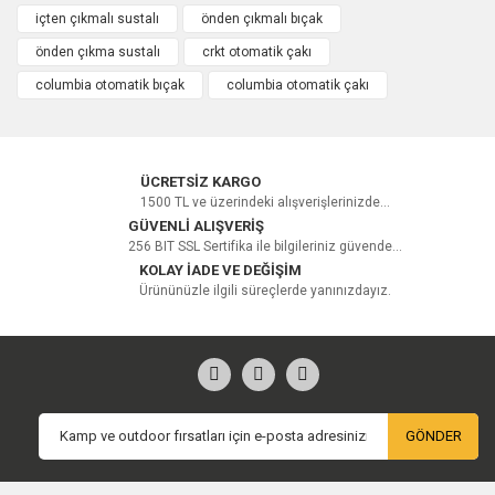
içten çıkmalı sustalı
önden çıkmalı bıçak
Yorum Yaz
önden çıkma sustalı
crkt otomatik çakı
columbia otomatik bıçak
columbia otomatik çakı
ÜCRETSİZ KARGO
1500 TL ve üzerindeki alışverişlerinizde...
GÜVENLİ ALIŞVERİŞ
256 BIT SSL Sertifika ile bilgileriniz güvende...
KOLAY İADE VE DEĞİŞİM
Ürününüzle ilgili süreçlerde yanınızdayız.
GÖNDER