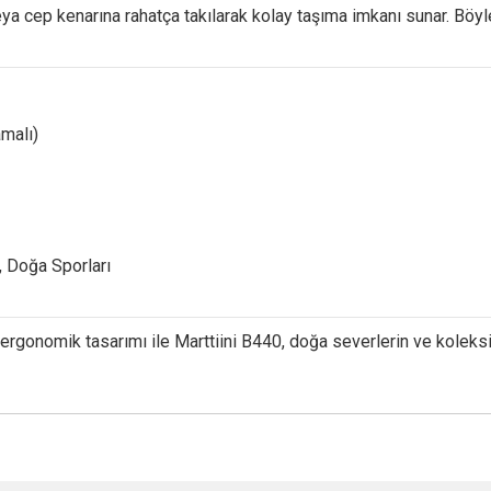
eya
cep
kenarına
rahatça
takılarak
kolay
taşıma
imkanı
sunar.
Böy
malı)
,
Doğa
Sporları
ergonomik
tasarımı
ile
Marttiini
B440,
doğa
severlerin
ve
koleks