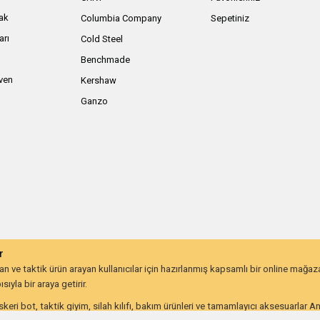
ak
Columbia Company
Sepetiniz
arı
Cold Steel
Benchmade
iven
Kershaw
Ganzo
r
 ve taktik ürün arayan kullanıcılar için hazırlanmış kapsamlı bir online mağa
ıyla bir araya getirir.
keri bot, taktik giyim, silah kılıfı, bakım ürünleri ve tamamlayıcı aksesuarlar 