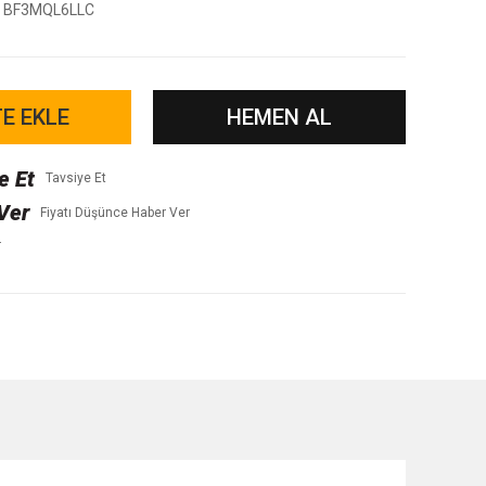
BF3MQL6LLC
E EKLE
HEMEN AL
Tavsiye Et
Fiyatı Düşünce Haber Ver
r