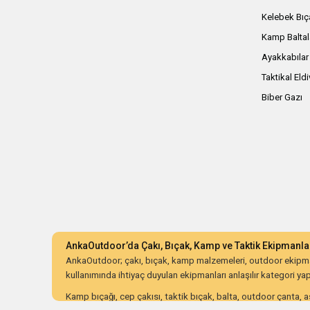
Kelebek Bıç
Kamp Baltal
Ayakkabılar
Taktikal Eld
Biber Gazı
AnkaOutdoor’da Çakı, Bıçak, Kamp ve Taktik Ekipmanla
AnkaOutdoor; çakı, bıçak, kamp malzemeleri, outdoor ekipman
kullanımında ihtiyaç duyulan ekipmanları anlaşılır kategori yapıs
Kamp bıçağı, cep çakısı, taktik bıçak, balta, outdoor çanta, as