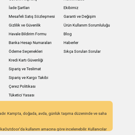
İade Şartları
Ekibimiz
Mesafeli Satış Sözleşmesi
Garanti ve Değişim
Gizlilik ve Güvenlik
Ürün Kullanım Sorumluluğu
Havale Bildirim Formu
Blog
Banka Hesap Numaraları
Haberler
Ödeme Seçenekleri
Sıkça Sorulan Sorular
Kredi Kartı Güvenliği
Sipariş ve Teslimat
Sipariş ve Kargo Takibi
Çerez Politikası
Tüketici Yasası
zadır. Kampta, doğada, avda, günlük taşıma düzeninde ve saha
AnkaOutdoor’da kullanım amacına göre incelenebilir. Kullanıcılar