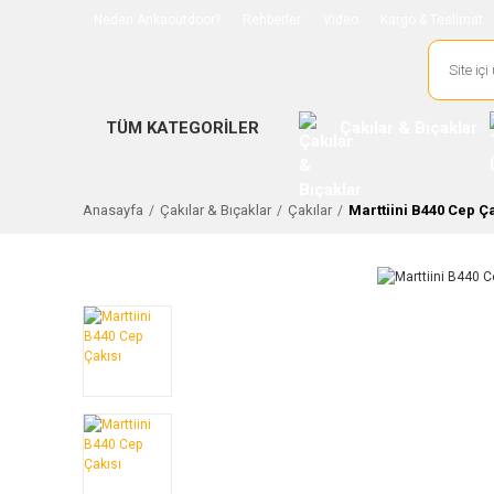
Neden Ankaoutdoor?
Rehberler
Video
Kargo & Teslimat
TÜM KATEGORİLER
Çakılar & Bıçaklar
Anasayfa
Çakılar & Bıçaklar
Çakılar
Marttiini B440 Cep Ça