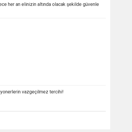
lece
her
an
elinizin
altında
olacak
şekilde
güvenle
iyonerlerin
vazgeçilmez
tercihi!