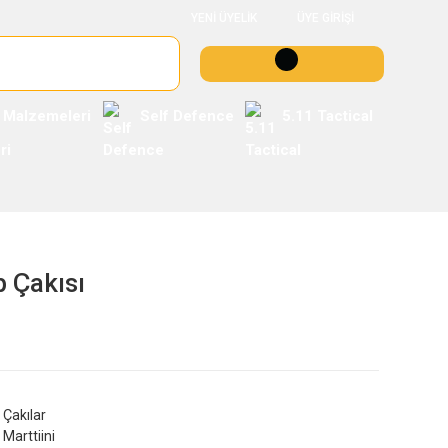
YENİ ÜYELİK
ÜYE GİRİŞİ
 Malzemeleri
Self Defence
5.11 Tactical
p Çakısı
Çakılar
Marttiini