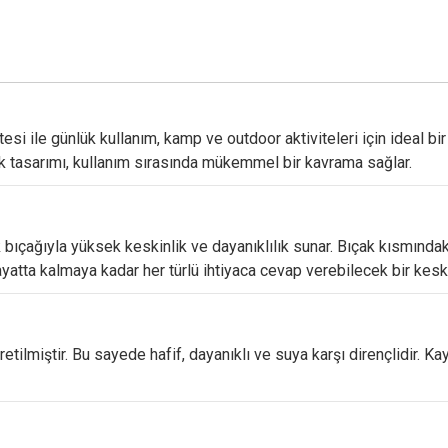
itesi
ile
günlük
kullanım,
kamp
ve
outdoor
aktiviteleri
için
ideal
bi
ik
tasarımı,
kullanım
sırasında
mükemmel
bir
kavrama
sağlar.
k
bıçağıyla
yüksek
keskinlik
ve
dayanıklılık
sunar.
Bıçak
kısmında
ayatta
kalmaya
kadar
her
türlü
ihtiyaca
cevap
verebilecek
bir
kesk
retilmiştir.
Bu
sayede
hafif,
dayanıklı
ve
suya
karşı
dirençlidir.
Ka