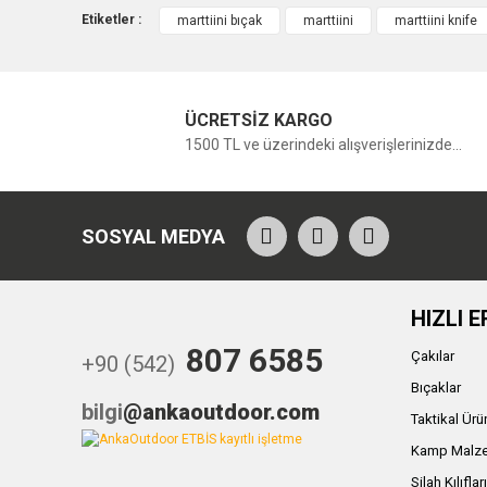
Etiketler :
marttiini bıçak
marttiini
marttiini knife
ÜCRETSİZ KARGO
1500 TL ve üzerindeki alışverişlerinizde...
SOSYAL MEDYA
HIZLI E
807 6585
Çakılar
+90 (542)
Bıçaklar
bilgi
@ankaoutdoor.com
Taktikal Ürü
Kamp Malze
Silah Kılıflar