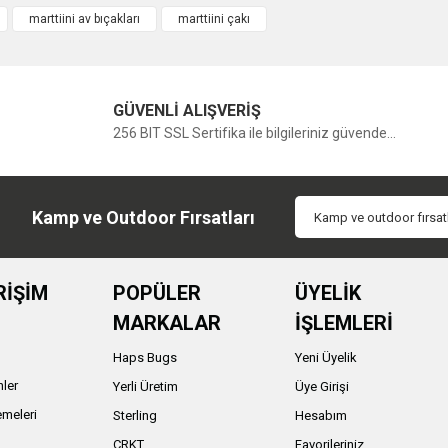
marttiini av bıçakları
marttiini çakı
Bu ürüne ilk yorumu siz yapın!
GÜVENLİ ALIŞVERİŞ
Yorum Yaz
256 BIT SSL Sertifika ile bilgileriniz güvende...
Kamp ve Outdoor Fırsatları
RİŞİM
POPÜLER
ÜYELİK
MARKALAR
İŞLEMLERİ
Haps Bugs
Yeni Üyelik
nler
Yerli Üretim
Üye Girişi
meleri
Sterling
Hesabım
ı
CRKT
Favorileriniz