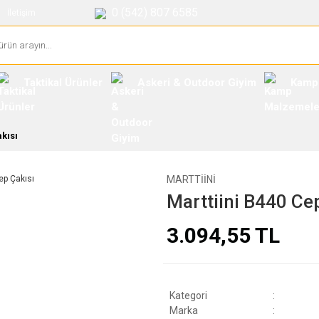
0 (542) 807 6585
İletişim
Taktikal Ürünler
Askeri & Outdoor Giyim
Kamp
kısı
MARTTIINI
Marttiini B440 Ce
3.094,55 TL
Kategori
Marka