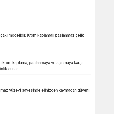
r
çakı
modelidir.
Krom
kaplamalı
paslanmaz
çelik
ki
krom
kaplama,
paslanmaya
ve
aşınmaya
karşı
inlik
sunar.
ymaz
yüzeyi
sayesinde
elinizden
kaymadan
güvenli