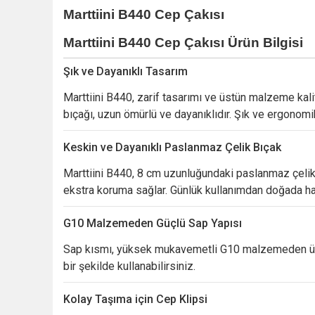
Marttiini B440 Cep Çakısı
Marttiini B440 Cep Çakısı
Ürün Bilgisi
Şık
ve
Dayanıklı
Tasarım
Marttiini
B440,
zarif
tasarımı
ve
üstün
malzeme
kal
bıçağı,
uzun
ömürlü
ve
dayanıklıdır.
Şık
ve
ergonom
Keskin
ve
Dayanıklı
Paslanmaz
Çelik
Bıçak
Marttiini
B440,
8
cm
uzunluğundaki
paslanmaz
çeli
ekstra
koruma
sağlar.
Günlük
kullanımdan
doğada
h
G10
Malzemeden
Güçlü
Sap
Yapısı
Sap
kısmı,
yüksek
mukavemetli
G10
malzemeden
ü
bir
şekilde
kullanabilirsiniz.
Kolay
Taşıma
için
Cep
Klipsi