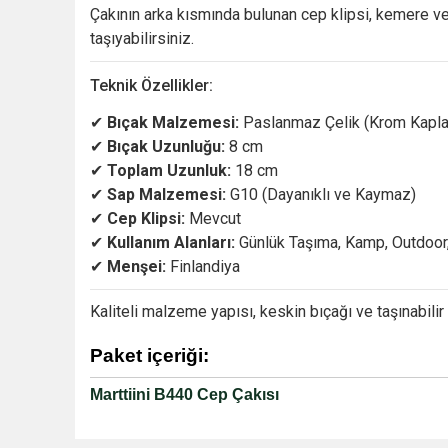
Çakının
arka
kısmında
bulunan
cep
klipsi,
kemere
v
taşıyabilirsiniz.
Teknik
Özellikler:
✔
Bıçak
Malzemesi:
Paslanmaz
Çelik (
Krom
Kapla
✔
Bıçak
Uzunluğu:
8
cm
✔
Toplam
Uzunluk:
18
cm
✔
Sap
Malzemesi:
G10 (
Dayanıklı
ve
Kaymaz)
✔
Cep
Klipsi:
Mevcut
✔
Kullanım
Alanları:
Günlük
Taşıma,
Kamp,
Outdoor
✔
Menşei:
Finlandiya
Kaliteli
malzeme
yapısı,
keskin
bıçağı
ve
taşınabilir
Paket içeriği:
Marttiini B440 Cep Çakısı