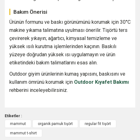
Bakım Önerisi
Ürünün formunu ve baskı görünümünü korumak için 30°C
makine yıkama talimatına uyulması önerilir. Tişörtü ters
çevirerek yıkayın; ağartıcı, kimyasal temizleme ve
yüksek ısılı kurutma işlemlerinden kaçının. Baskılı
yüzeye doğrudan yüksek ısı uygulamayın ve ürün
etiketindeki bakım talimatlarını esas alın.
Outdoor giyim ürünlerinin kumaş yapısını, baskısını ve
kullanım ömrünü korumak için
Outdoor Kıyafet Bakımı
rehberini inceleyebilirsiniz.
Etiketler :
mammut
organik pamuk tişört
regular fit tişört
Bu ürüne ilk yorumu siz yapın!
mammut t-shirt