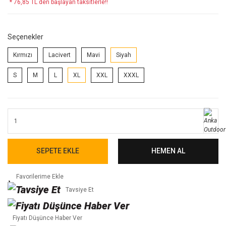
* 76,85 TL den başlayan taksitlerle!!
Seçenekler
Kırmızı
Lacivert
Mavi
Siyah
S
M
L
XL
XXL
XXXL
SEPETE EKLE
HEMEN AL
Tavsiye Et
Fiyatı Düşünce Haber Ver