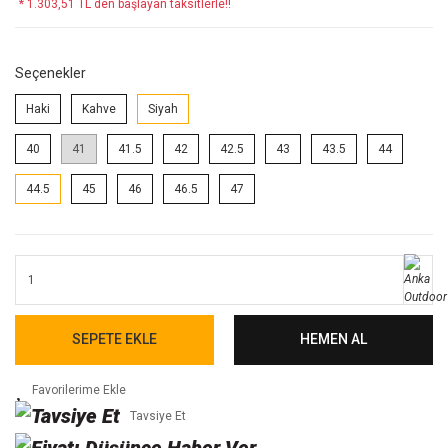
* 1.303,51 TL den başlayan taksitlerle!!
Seçenekler
Haki
Kahve
Siyah
40
41
41.5
42
42.5
43
43.5
44
44.5
45
46
46.5
47
SEPETE EKLE
HEMEN AL
Tavsiye Et