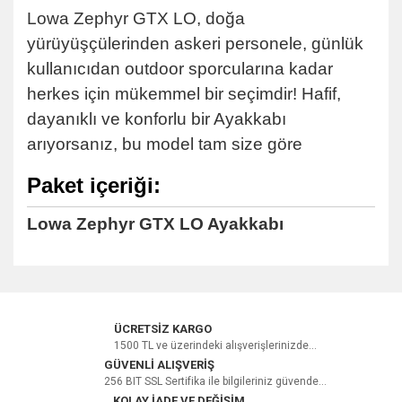
Lowa Zephyr GTX LO, doğa
yürüyüşçülerinden askeri personele, günlük
kullanıcıdan outdoor sporcularına kadar
herkes için mükemmel bir seçimdir! Hafif,
dayanıklı ve konforlu bir Ayakkabı
arıyorsanız, bu model tam size göre
Paket içeriği:
Lowa Zephyr GTX LO Ayakkabı
Bu ürüne ilk yorumu siz yapın!
ÜCRETSİZ KARGO
1500 TL ve üzerindeki alışverişlerinizde...
GÜVENLİ ALIŞVERİŞ
256 BIT SSL Sertifika ile bilgileriniz güvende...
Yorum Yaz
KOLAY İADE VE DEĞİŞİM