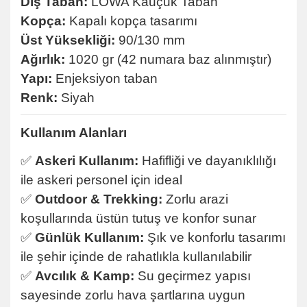
Dış Taban:
LOWA Kauçuk Taban
Kopça:
Kapalı kopça tasarımı
Üst Yüksekliği:
90/130 mm
Ağırlık:
1020 gr (42 numara baz alınmıştır)
Yapı:
Enjeksiyon taban
Renk:
Siyah
Kullanım Alanları
✅
Askeri Kullanım:
Hafifliği ve dayanıklılığı
ile askeri personel için ideal
✅
Outdoor & Trekking:
Zorlu arazi
koşullarında üstün tutuş ve konfor sunar
✅
Günlük Kullanım:
Şık ve konforlu tasarımı
ile şehir içinde de rahatlıkla kullanılabilir
✅
Avcılık & Kamp:
Su geçirmez yapısı
sayesinde zorlu hava şartlarına uygun