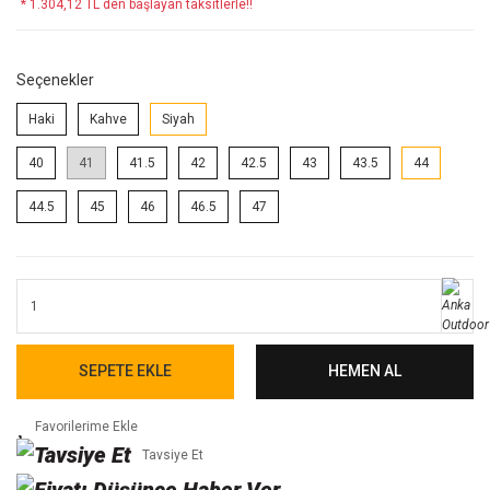
* 1.304,12 TL den başlayan taksitlerle!!
Seçenekler
Haki
Kahve
Siyah
40
41
41.5
42
42.5
43
43.5
44
44.5
45
46
46.5
47
SEPETE EKLE
HEMEN AL
Tavsiye Et