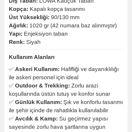
Dış Taban:
LOWA Kauçuk Taban
Kopça:
Kapalı kopça tasarımı
Üst Yüksekliği:
90/130 mm
Ağırlık:
1020 gr (42 numara baz alınmıştır)
Yapı:
Enjeksiyon taban
Renk:
Siyah
Kullanım Alanları
✅
Askeri Kullanım:
Hafifliği ve dayanıklılığı
ile askeri personel için ideal
✅
Outdoor & Trekking:
Zorlu arazi
koşullarında üstün tutuş ve konfor sunar
✅
Günlük Kullanım:
Şık ve konforlu tasarımı
ile şehir içinde de rahatlıkla kullanılabilir
✅
Avcılık & Kamp:
Su geçirmez yapısı
sayesinde zorlu hava şartlarına uygun