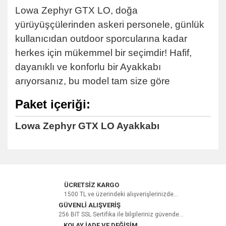
Lowa Zephyr GTX LO, doğa
yürüyüşçülerinden askeri personele, günlük
kullanıcıdan outdoor sporcularına kadar
herkes için mükemmel bir seçimdir! Hafif,
dayanıklı ve konforlu bir Ayakkabı
arıyorsanız, bu model tam size göre
Paket içeriği:
Lowa Zephyr GTX LO Ayakkabı
Bu ürüne ilk yorumu siz yapın!
ÜCRETSİZ KARGO
1500 TL ve üzerindeki alışverişlerinizde...
GÜVENLİ ALIŞVERİŞ
256 BIT SSL Sertifika ile bilgileriniz güvende...
Yorum Yaz
KOLAY İADE VE DEĞİŞİM