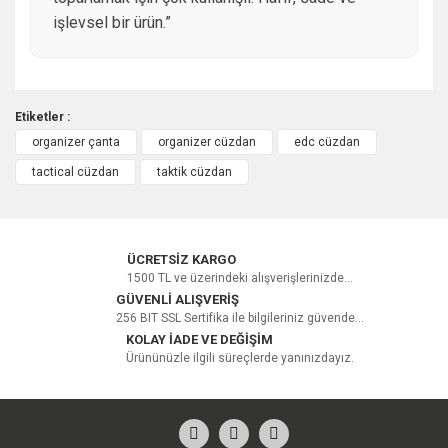
işlevsel bir ürün.”
Etiketler :
organizer çanta
organizer cüzdan
edc cüzdan
Bu ürüne ilk yorumu siz yapın!
tactical cüzdan
taktik cüzdan
Yorum Yaz
ÜCRETSİZ KARGO
1500 TL ve üzerindeki alışverişlerinizde...
GÜVENLİ ALIŞVERİŞ
256 BIT SSL Sertifika ile bilgileriniz güvende...
KOLAY İADE VE DEĞİŞİM
Ürününüzle ilgili süreçlerde yanınızdayız.