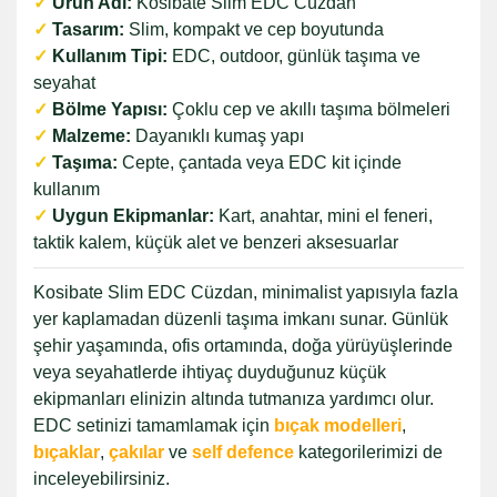
✓
Ürün Adı:
Kosibate Slim EDC Cüzdan
✓
Tasarım:
Slim, kompakt ve cep boyutunda
✓
Kullanım Tipi:
EDC, outdoor, günlük taşıma ve
seyahat
✓
Bölme Yapısı:
Çoklu cep ve akıllı taşıma bölmeleri
✓
Malzeme:
Dayanıklı kumaş yapı
✓
Taşıma:
Cepte, çantada veya EDC kit içinde
kullanım
✓
Uygun Ekipmanlar:
Kart, anahtar, mini el feneri,
taktik kalem, küçük alet ve benzeri aksesuarlar
Kosibate Slim EDC Cüzdan, minimalist yapısıyla fazla
yer kaplamadan düzenli taşıma imkanı sunar. Günlük
şehir yaşamında, ofis ortamında, doğa yürüyüşlerinde
veya seyahatlerde ihtiyaç duyduğunuz küçük
ekipmanları elinizin altında tutmanıza yardımcı olur.
EDC setinizi tamamlamak için
bıçak modelleri
,
bıçaklar
,
çakılar
ve
self defence
kategorilerimizi de
inceleyebilirsiniz.