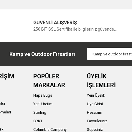
Bu ürüne ilk yorumu siz yapın!
GÜVENLİ ALIŞVERİŞ
Yorum Yaz
256 BIT SSL Sertifika ile bilgileriniz güvende...
Kamp ve Outdoor Fırsatları
RİŞİM
POPÜLER
ÜYELİK
MARKALAR
İŞLEMLERİ
Haps Bugs
Yeni Üyelik
nler
Yerli Üretim
Üye Girişi
meleri
Sterling
Hesabım
ı
CRKT
Favorileriniz
ak
Columbia Company
Sepetiniz