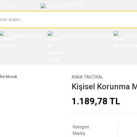
0 (542) 807 6585
İletişim
Taktikal Ürünler
Askeri & Outdoor Giyim
Kamp
ANKA TAKTIKAL
Kişisel Korunma M
1.189,78 TL
Kategori
Marka