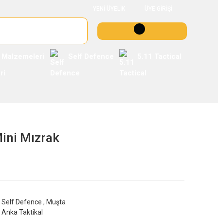
YENİ ÜYELİK
ÜYE GİRİŞİ
 Malzemeleri
Self Defence
5.11 Tactical
ini Mızrak
Self Defence
,
Muşta
Anka Taktikal