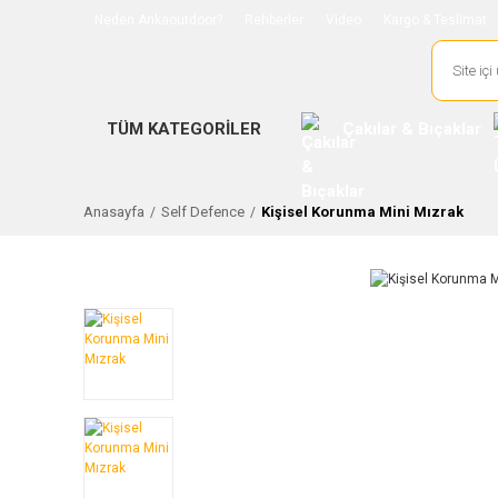
Neden Ankaoutdoor?
Rehberler
Video
Kargo & Teslimat
TÜM KATEGORİLER
Çakılar & Bıçaklar
Anasayfa
Self Defence
Kişisel Korunma Mini Mızrak