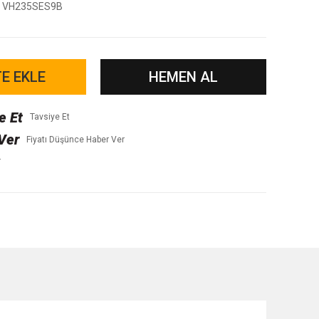
VH235SES9B
E EKLE
HEMEN AL
Tavsiye Et
Fiyatı Düşünce Haber Ver
r