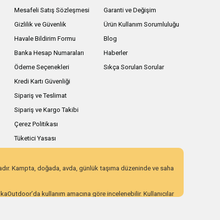
Mesafeli Satış Sözleşmesi
Garanti ve Değişim
Gizlilik ve Güvenlik
Ürün Kullanım Sorumluluğu
Havale Bildirim Formu
Blog
Banka Hesap Numaraları
Haberler
Ödeme Seçenekleri
Sıkça Sorulan Sorular
Kredi Kartı Güvenliği
Sipariş ve Teslimat
Sipariş ve Kargo Takibi
Çerez Politikası
Tüketici Yasası
zadır. Kampta, doğada, avda, günlük taşıma düzeninde ve saha
AnkaOutdoor’da kullanım amacına göre incelenebilir. Kullanıcılar
 eden ürün seçenekleri sunar. Açıklayıcı ürün içerikleri,