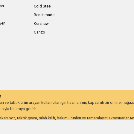
arı
Cold Steel
Benchmade
iven
Kershaw
Ganzo
r
 ve taktik ürün arayan kullanıcılar için hazırlanmış kapsamlı bir online mağa
ıyla bir araya getirir.
keri bot, taktik giyim, silah kılıfı, bakım ürünleri ve tamamlayıcı aksesuarlar 
lığı ve uzun ömürlü kullanım beklentisine göre değerlendirebilir.
on kullanıcıları ve günlük taşıma ekipmanı arayanlar için farklı ihtiyaçlara hitap