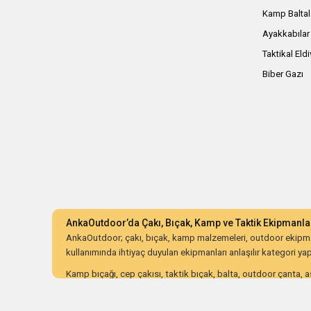
Kamp Baltal
Ayakkabılar
Taktikal Eld
Biber Gazı
AnkaOutdoor’da Çakı, Bıçak, Kamp ve Taktik Ekipmanla
AnkaOutdoor; çakı, bıçak, kamp malzemeleri, outdoor ekipman
kullanımında ihtiyaç duyulan ekipmanları anlaşılır kategori yapıs
Kamp bıçağı, cep çakısı, taktik bıçak, balta, outdoor çanta, as
ürünleri dayanıklılık, malzeme kalitesi, ergonomi, taşıma kolay
AnkaOutdoor; kampçılar, avcılar, bushcraft meraklıları, koleksiy