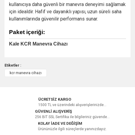
kullanıcıya daha güvenli bir manevra deneyimi sağlamak
için idealdir. Hafif ve dayanıklı yapısı, uzun süreli saha
kullanımlarında güvenilir performans sunar.
Paket içeriği:
Kale KCR Manevra Cihazı
Etiketler :
kcr manevra cihazı
Bu ürüne ilk yorumu siz yapın!
Yorum Yaz
ÜCRETSİZ KARGO
1500 TL ve üzerindeki alışverişlerinizde...
GÜVENLİ ALIŞVERİŞ
256 BIT SSL Sertifika ile bilgileriniz güvende...
KOLAY İADE VE DEĞİŞİM
Ürününüzle ilgili süreçlerde yanınızdayız.