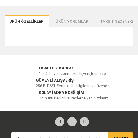
ÜRÜN ÖZELLİKLERİ
ÜRÜN YORUMLARI
TAKSİT SEÇENEKLER
Bu ürüne ilk yorumu siz yapın!
ÜCRETSİZ KARGO
1500 TL ve üzerindeki alışverişlerinizde...
GÜVENLİ ALIŞVERİŞ
256 BIT SSL Sertifika ile bilgileriniz güvende...
Yorum Yaz
KOLAY İADE VE DEĞİŞİM
Ürününüzle ilgili süreçlerde yanınızdayız.