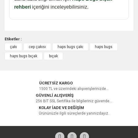
rehberi
içeriğini inceleyebilirsiniz.
Etiketler :
çakı
cep çakısı
haps bugs çakı
haps bugs
Bu ürüne ilk yorumu siz yapın!
haps bugs bıçak
bıçak
Yorum Yaz
ÜCRETSİZ KARGO
1500 TL ve üzerindeki alışverişlerinizde...
GÜVENLİ ALIŞVERİŞ
256 BIT SSL Sertifika ile bilgileriniz güvende...
KOLAY İADE VE DEĞİŞİM
Ürününüzle ilgili süreçlerde yanınızdayız.