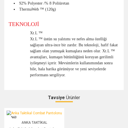
92% Polyester /% 8 Poliüretan
ThermaWeb ™ (120g)
TEKNOLOJİ
Xt.L ™
Xt.L ™ üstün su yalıtımı ve nefes alma özelliği
sağlayan ultra-ince bir zardır. Bu teknoloji, hafif fakat
sağlam olan yumuşak kumaşlara neden olur. Xt.L ™
avantajları, kumaşın bütünlüğünü koruyan gerilimli
iyileşmeyi içerir. Mevsimlerin kullanımından sonra
bile, hala harika görünüyor ve yeni seviyelerde
performans sergiliyor.
Tavsiye
Ürünler
Bu ürüne ilk yorumu siz yapın!
Anka Taktikal Combat Pantolonu
%63
ANKA TAKTIKAL
Yorum Yaz