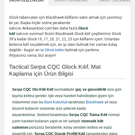
ÜRÜN ÖZELLİKLERİ
ÜRÜN YORUMLARI
TAKSİT SEÇENEKLER
Glock tabancaları için Blackhawk kılıflarını satın almak için çevrimiçi
bir yer. Başka hiçbir online perakende
satıcısı Ankaoutdoor.com'dan daha fazla
Glock
kılıf
satıcısı sunmaz! Bizim Blackhawk Glock kılıf çeşitlerimiz Glock
39'a kadar Glock 19, 17, 20, 21, 22, 23 için kılıflarını içerir. Onlardan
binlerce kılıf seçebilmek için, en iyi olanı bulmak her zaman kolay
değildir - bugün en
iyi Glock kılıfını
bulmak için yardıma
ihtiyacınız varsa, bizi arayın!
Tactical Serpa CQC Glock Kılıf, Mat
Kaplama için Ürün Bilgisi
Serpa CQC Oto Kilit Kılıf
sunmaktadır
güç ve güvenilirlik
size gızlı
taşıma kılıfına gerekir. Işte veya hareket halindeyken giyen için
mükemmel olan bu
Bant Kuburluk
tarafından
Blackhawk
yıl veya
düzenli kullanım sırasında size yetecek kadar
dayanıklıdırlar. Serbest bırakılması
Serpa CQC Tutma Kılıf
normal
çizim hareket kullanan yaptı ve bir sahiptir
otomatik kilit
salınımını
pürüzsüz beraberlik, kolay yeniden kılıfına ve eşsiz
güvenlik için.
Serpa CQC Düşük Profilli Kılıf
zamankinden daha