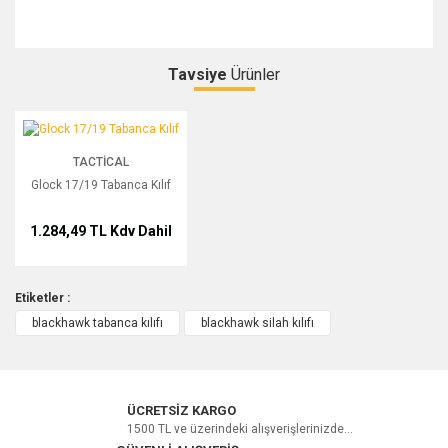
Tavsiye
Ürünler
Bu ürüne ilk yorumu siz yapın!
Glock 17/19 Tabanca Kılıf
TACTICAL
Yorum Yaz
Glock 17/19 Tabanca Kılıf
1.284,49 TL
Kdv Dahil
Etiketler :
blackhawk tabanca kılıfı
blackhawk silah kılıfı
ÜCRETSİZ KARGO
1500 TL ve üzerindeki alışverişlerinizde...