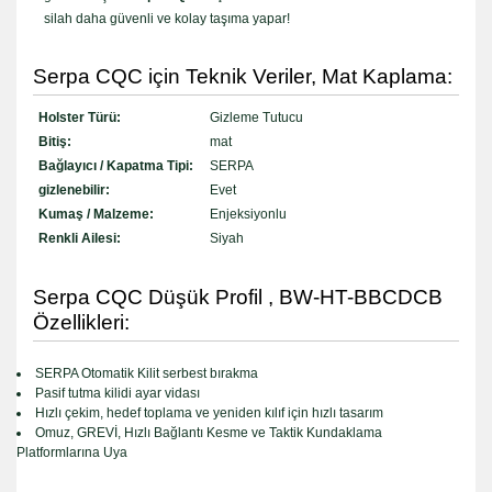
silah daha güvenli ve kolay taşıma yapar!
Serpa CQC için Teknik Veriler, Mat Kaplama:
Holster Türü:
Gizleme Tutucu
Bitiş:
mat
Bağlayıcı / Kapatma Tipi:
SERPA
gizlenebilir:
Evet
Kumaş / Malzeme:
Enjeksiyonlu
Renkli Ailesi:
Siyah
Serpa CQC Düşük Profil , BW-HT-BBCDCB
Özellikleri:
SERPA Otomatik Kilit serbest bırakma
Pasif tutma kilidi ayar vidası
Hızlı çekim, hedef toplama ve yeniden kılıf için hızlı tasarım
Omuz, GREVİ, Hızlı Bağlantı Kesme ve Taktik Kundaklama
Platformlarına Uya