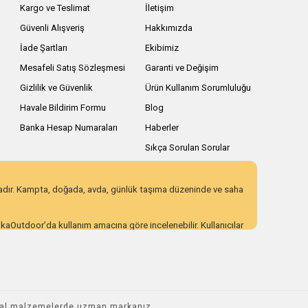
Kargo ve Teslimat
İletişim
Güvenli Alışveriş
Hakkımızda
İade Şartları
Ekibimiz
Mesafeli Satış Sözleşmesi
Garanti ve Değişim
Gizlilik ve Güvenlik
Ürün Kullanım Sorumluluğu
Havale Bildirim Formu
Blog
Banka Hesap Numaraları
Haberler
Sıkça Sorulan Sorular
zadır. Kampta, doğada, avda, günlük taşıma düzeninde ve saha
AnkaOutdoor’da kullanım amacına göre incelenebilir. Kullanıcılar
 eden ürün seçenekleri sunar. Açıklayıcı ürün içerikleri,
ı incelemek için AnkaOutdoor kategorilerini keşfedebilirsiniz.
ikal malzemelerde uzman markanız.