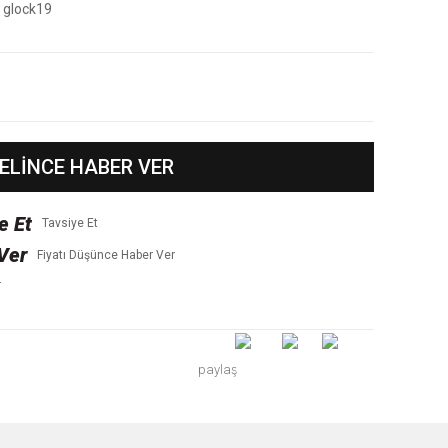
glock19
ELİNCE HABER VER
Tavsiye Et
Fiyatı Düşünce Haber Ver
r
paylaş