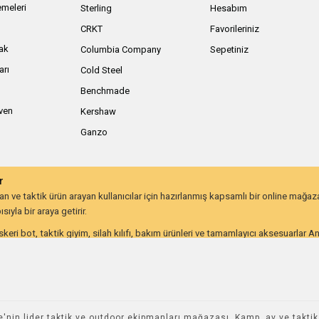
meleri
Sterling
Hesabım
ı
CRKT
Favorileriniz
ak
Columbia Company
Sepetiniz
arı
Cold Steel
Benchmade
iven
Kershaw
Ganzo
r
 ve taktik ürün arayan kullanıcılar için hazırlanmış kapsamlı bir online mağa
ıyla bir araya getirir.
keri bot, taktik giyim, silah kılıfı, bakım ürünleri ve tamamlayıcı aksesuarlar 
lığı ve uzun ömürlü kullanım beklentisine göre değerlendirebilir.
on kullanıcıları ve günlük taşıma ekipmanı arayanlar için farklı ihtiyaçlara hitap
utdoor ve taktik ekipmana ulaşmayı kolaylaştırır. İhtiyacınıza uygun ekipmanlar
nin lider taktik ve outdoor ekipmanları mağazası. Kamp, av ve takt