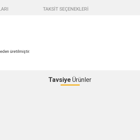
ARI
TAKSİT SEÇENEKLERİ
den üretilmiştir.
Tavsiye
Ürünler
Bu ürüne ilk yorumu siz yapın!
Yorum Yaz