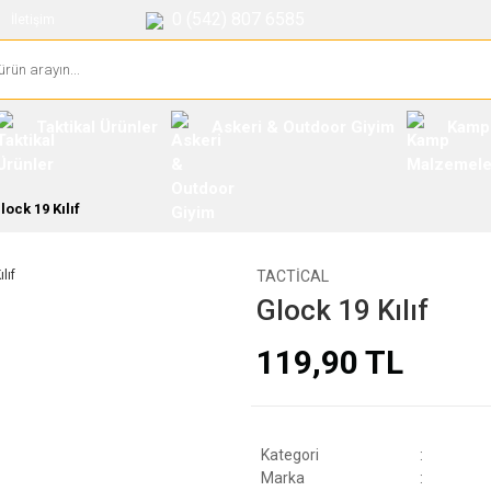
0 (542) 807 6585
İletişim
Taktikal Ürünler
Askeri & Outdoor Giyim
Kamp
lock 19 Kılıf
TACTICAL
Glock 19 Kılıf
119,90 TL
Kategori
Marka