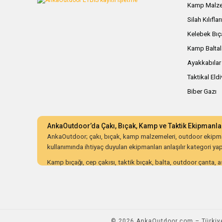
Kamp Malze
Silah Kılıflar
Kelebek Bıç
Kamp Baltal
Ayakkabılar
Taktikal Eld
Biber Gazı
AnkaOutdoor’da Çakı, Bıçak, Kamp ve Taktik Ekipmanla
AnkaOutdoor; çakı, bıçak, kamp malzemeleri, outdoor ekipman
kullanımında ihtiyaç duyulan ekipmanları anlaşılır kategori yapıs
Kamp bıçağı, cep çakısı, taktik bıçak, balta, outdoor çanta, as
ürünleri dayanıklılık, malzeme kalitesi, ergonomi, taşıma kolay
AnkaOutdoor; kampçılar, avcılar, bushcraft meraklıları, koleksiy
düzenli kategori yapısı ve güvenli alışveriş süreciyle doğru o
© 2026 AnkaOutdoor.com – Türkiye'