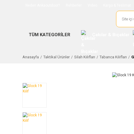
Neden Ankaoutdoor?
Rehberler
Video
Kargo & Teslimat
TÜM KATEGORİLER
Çakılar & Bıçaklar
Anasayfa
Taktikal Ürünler
Silah Kılıfları
Tabanca Kılıfları
G