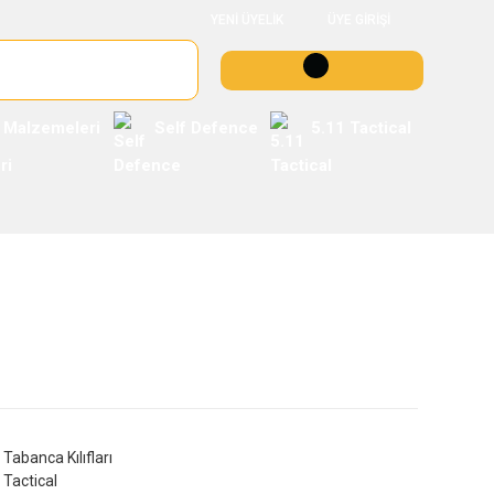
YENİ ÜYELİK
ÜYE GİRİŞİ
 Malzemeleri
Self Defence
5.11 Tactical
Tabanca Kılıfları
Tactical