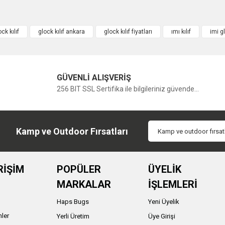
ck kılıf
glock kılıf ankara
glock kılıf fiyatları
ımı kılıf
imi gl
GÜVENLİ ALIŞVERİŞ
256 BIT SSL Sertifika ile bilgileriniz güvende...
Kamp ve Outdoor Fırsatları
RİŞİM
POPÜLER
ÜYELİK
MARKALAR
İŞLEMLERİ
Haps Bugs
Yeni Üyelik
nler
Yerli Üretim
Üye Girişi