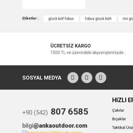
Etiketler :
glock kılıf fobus
fobus glock kılıfı
imi glo
ÜCRETSİZ KARGO
1500 TL ve üzerindeki alışverişlerinizde...
SOSYAL MEDYA
HIZLI E
807 6585
Çakılar
+90 (542)
Bıçaklar
bilgi
@ankaoutdoor.com
Taktikal Ürü