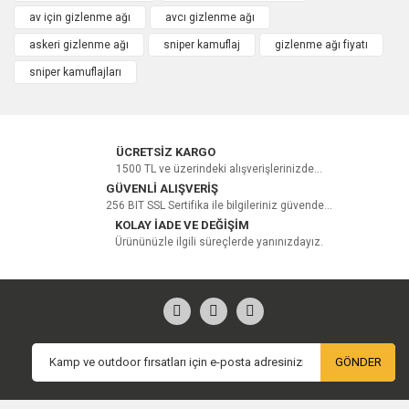
av için gizlenme ağı
avcı gizlenme ağı
askeri gizlenme ağı
sniper kamuflaj
gizlenme ağı fiyatı
sniper kamuflajları
ÜCRETSİZ KARGO
1500 TL ve üzerindeki alışverişlerinizde...
GÜVENLİ ALIŞVERİŞ
256 BIT SSL Sertifika ile bilgileriniz güvende...
KOLAY İADE VE DEĞİŞİM
Ürününüzle ilgili süreçlerde yanınızdayız.
GÖNDER