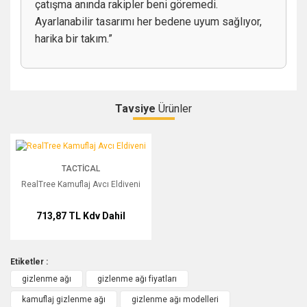
çatışma anında rakipler beni göremedi.
Ayarlanabilir tasarımı her bedene uyum sağlıyor,
harika bir takım.”
Tavsiye
Ürünler
Bu ürüne ilk yorumu siz yapın!
RealTree Kamuflaj Avcı Eldiveni
TACTICAL
Yorum Yaz
RealTree Kamuflaj Avcı Eldiveni
713,87 TL
Kdv Dahil
Etiketler :
gizlenme ağı
gizlenme ağı fiyatları
kamuflaj gizlenme ağı
gizlenme ağı modelleri