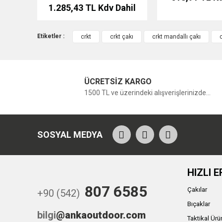
1.285,43 TL
Kdv Dahil
Etiketler :
crkt
crkt çakı
crkt mandallı çakı
ÜCRETSİZ KARGO
1500 TL ve üzerindeki alışverişlerinizde...
SOSYAL MEDYA
HIZLI E
807 6585
Çakılar
+90 (542)
Bıçaklar
bilgi
@ankaoutdoor.com
Taktikal Ürü