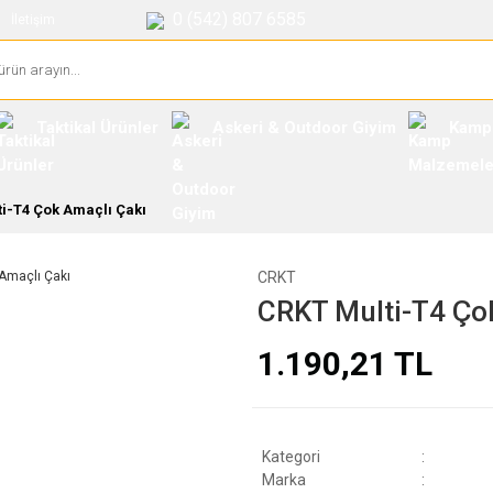
0 (542) 807 6585
İletişim
Taktikal Ürünler
Askeri & Outdoor Giyim
Kamp
i-T4 Çok Amaçlı Çakı
CRKT
CRKT Multi-T4 Ço
1.190,21 TL
Kategori
Marka