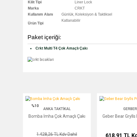
Kilit Tipi
Liner Lock
Marka
CRKT
Kullanım Alanı
Günlük, Koleksiyon & Taktiksel
Katlanabilir
Ürün Tipi
Paket içeriği:
Crkt Multi T4 Çok Amaçlı Çakı
Bomba İmha Çok Amaçlı Çakı
Geber Bear Grylls Pen
%10
ANKA TAKTIKAL
GERBER
Bomba İmha Çok Amaçlı Çakı
Geber Bear Grylls
1.428,26 TL
Kdv Dahil
618,91 TL
Kd