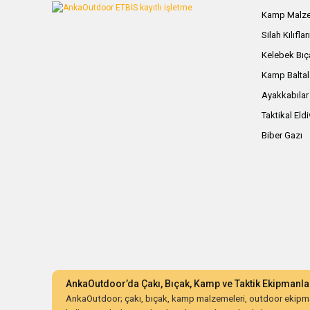
Kamp Malze
Silah Kılıflar
Kelebek Bıç
Kamp Baltal
Ayakkabılar
Taktikal Eld
Biber Gazı
AnkaOutdoor’da Çakı, Bıçak, Kamp ve Taktik Ekipmanla
AnkaOutdoor; çakı, bıçak, kamp malzemeleri, outdoor ekipman