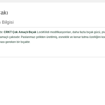
akı
Bilgisi
ır.
CRKT Çok Amaçlı Bıçak
LockKilidi modifikasyonları, daha fazla bıçak gücü, pivo
lı çakısıdır. Paslanmaz çelikten üretilmiş, esneklik ve kenar tutma özelliğini koruma
ması gereken bir bıçaktır.