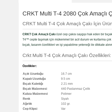
CRKT Multi T-4 2080 Çok Amaçlı Ç
CRKT Multi T-4 Çok Amaçlı Çakı İçin Ürün 
CRKT Çok Amaçlı Çakı
özel cep çakısı saygıyı hak eden bir bıçakt
T4™ cepte taşımak için mükemmel bir acil durum ve kurtarma çok amaç
bıçak, tasarım özellikleri ve işi yapabilme yeteneği ile dikkate alın
Crkt Multi T-4 Çok Amaçlı Çakı Özellikleri:
Özellikler:
Açık Uzunluğu
16.7 cm
Kapalı Uzunluğu
9.5 cm
Bıçak Kalınlığı
2.21 mm
Bıçak Malzemesi
440 Paslanmaz Çelik
Kabza Malzemesi
Polimer
Renk
Siyah
Ağırlık
102 gr.
Cep Klipsi
Var