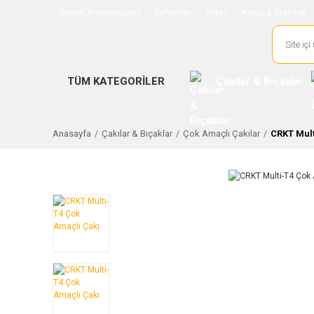
Neden Ankaoutdoor?
Rehberler
Video
Kargo & Teslimat
TÜM KATEGORİLER
Çakılar & Bıçaklar
Anasayfa
Çakılar & Bıçaklar
Çok Amaçlı Çakılar
CRKT Mult