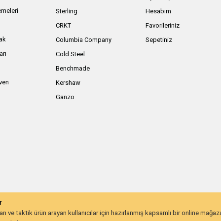
meleri
Sterling
Hesabım
ı
CRKT
Favorileriniz
ak
Columbia Company
Sepetiniz
arı
Cold Steel
Benchmade
iven
Kershaw
Ganzo
r
 ve taktik ürün arayan kullanıcılar için hazırlanmış kapsamlı bir online mağa