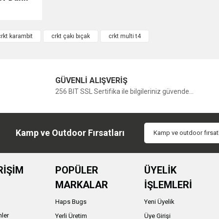
crkt karambit
crkt çakı bıçak
crkt multi t4
GÜVENLİ ALIŞVERİŞ
256 BIT SSL Sertifika ile bilgileriniz güvende...
Kamp ve Outdoor Fırsatları
RİŞİM
POPÜLER
ÜYELİK
MARKALAR
İŞLEMLERİ
Haps Bugs
Yeni Üyelik
nler
Yerli Üretim
Üye Girişi