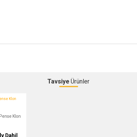
Tavsiye
Ürünler
Bu ürüne ilk yorumu siz yapın!
se Klon
Yorum Yaz
 Pense Klon
v Dahil