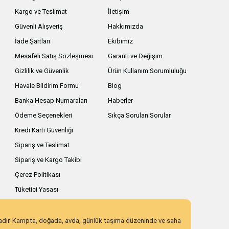
Kargo ve Teslimat
İletişim
Güvenli Alışveriş
Hakkımızda
İade Şartları
Ekibimiz
Mesafeli Satış Sözleşmesi
Garanti ve Değişim
Gizlilik ve Güvenlik
Ürün Kullanım Sorumluluğu
Havale Bildirim Formu
Blog
Banka Hesap Numaraları
Haberler
Ödeme Seçenekleri
Sıkça Sorulan Sorular
Kredi Kartı Güvenliği
Sipariş ve Teslimat
Sipariş ve Kargo Takibi
Çerez Politikası
Tüketici Yasası
zadır. Kampta, doğada, avda, günlük taşıma düzeninde ve saha