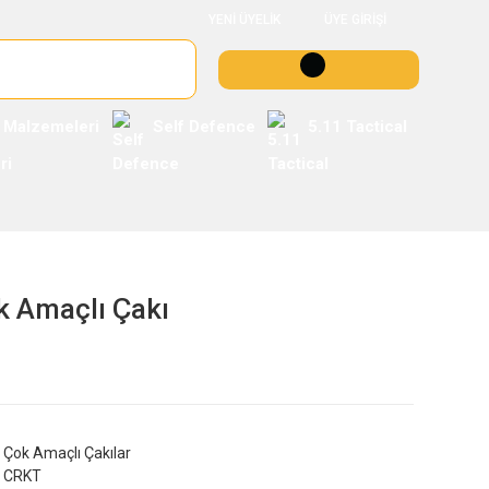
YENİ ÜYELİK
ÜYE GİRİŞİ
 Malzemeleri
Self Defence
5.11 Tactical
k Amaçlı Çakı
Çok Amaçlı Çakılar
CRKT