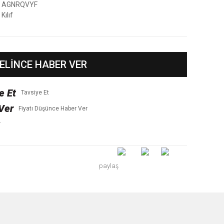
AGNRQVYF
Kılıf
ELİNCE HABER VER
Tavsiye Et
Fiyatı Düşünce Haber Ver
r
paylaş