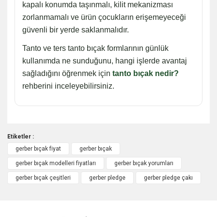
kapalı konumda taşınmalı, kilit mekanizması
zorlanmamalı ve ürün çocukların erişemeyeceği
güvenli bir yerde saklanmalıdır.
Tanto ve ters tanto bıçak formlarının günlük
kullanımda ne sunduğunu, hangi işlerde avantaj
sağladığını öğrenmek için
tanto bıçak nedir?
rehberini inceleyebilirsiniz.
Etiketler :
gerber bıçak fiyat
gerber bıçak
Bu ürüne ilk yorumu siz yapın!
gerber bıçak modelleri fiyatları
gerber bıçak yorumları
gerber bıçak çeşitleri
gerber pledge
gerber pledge çakı
Yorum Yaz